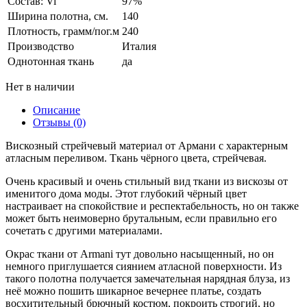
Состав: Vi
97%
Ширина полотна, см.
140
Плотность, грамм/пог.м
240
Производство
Италия
Однотонная ткань
да
Нет в наличии
Описание
Отзывы (0)
Вискозный стрейчевый материал от Армани с характерным
атласным переливом. Ткань чёрного цвета, стрейчевая.
Очень красивый и очень стильный вид ткани из вискозы от
именитого дома моды. Этот глубокий чёрный цвет
настраивает на спокойствие и респектабельность, но он также
может быть неимоверно брутальным, если правильно его
сочетать с другими материалами.
Окрас ткани от Armani тут довольно насыщенный, но он
немного приглушается сиянием атласной поверхности. Из
такого полотна получается замечательная нарядная блуза, из
неё можно пошить шикарное вечернее платье, создать
восхитительный брючный костюм, покроить строгий, но