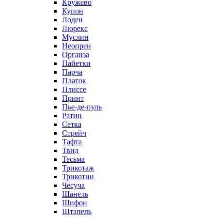
Кружево
Купон
Лоден
Люрекс
Муслин
Неопрен
Органза
Пайетки
Парча
Платок
Плиссе
Принт
Пье-де-пуль
Ратин
Сетка
Стрейч
Тафта
Твид
Тесьма
Трикотаж
Трикотин
Чесуча
Шанель
Шифон
Штапель