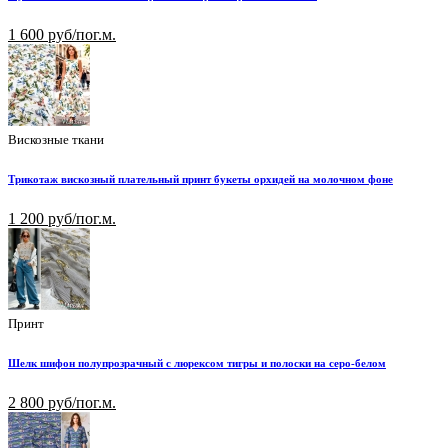
1 600 руб/пог.м.
Вискозные ткани
Трикотаж вискозный плательный принт букеты орхидей на молочном фоне
1 200 руб/пог.м.
Принт
Шелк шифон полупрозрачный с люрексом тигры и полоски на серо-белом
2 800 руб/пог.м.