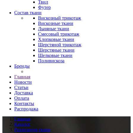
Твил
Футер
Состав ткани
Вискозный трикотаж
Вискозные ткани
Льняные ткани
Смесовый трикотаж
Хлопковые ткани
Шерстяной трикотаж
Шерстяные ткани
Шелковые ткани
Поливискоза
Бренды
Главная
Новости
Статьи
Доставка
Оплата
Контакты
Распродажа
Главная
Каталог
Реализация ткани