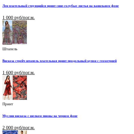
Лен плательный струящийся принт сине-голубые листья на ванильном фоне
1 000 руб/пог.м.
Штапель
Вискоза стрейч штапель плательная принт продольный купон с геометрией
1 600 руб/пог.м.
Принт
Муслин вискоза с шелком пионы на черном фоне
2 000 руб/пог.м.