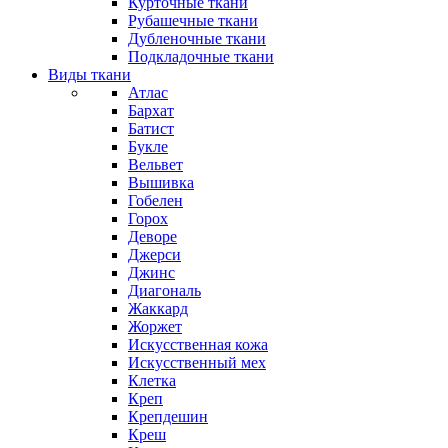
Курточные ткани
Рубашечные ткани
Дубленочные ткани
Подкладочные ткани
Виды ткани
Атлас
Бархат
Батист
Букле
Вельвет
Вышивка
Гобелен
Горох
Деворе
Джерси
Джинс
Диагональ
Жаккард
Жоржет
Искусственная кожа
Искусственный мех
Клетка
Креп
Крепдешин
Креш