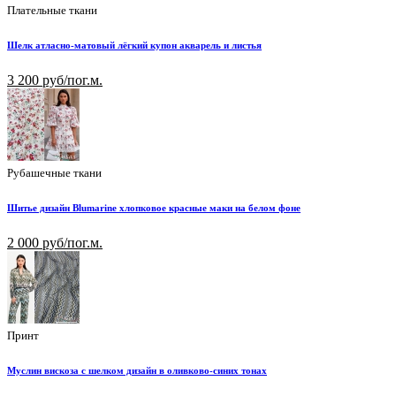
Плательные ткани
Шелк атласно-матовый лёгкий купон акварель и листья
3 200 руб/пог.м.
Рубашечные ткани
Шитье дизайн Blumarine хлопковое красные маки на белом фоне
2 000 руб/пог.м.
Принт
Муслин вискоза с шелком дизайн в оливково-синих тонах