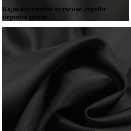
Кади вискозное атласное стрейч
черного цвета