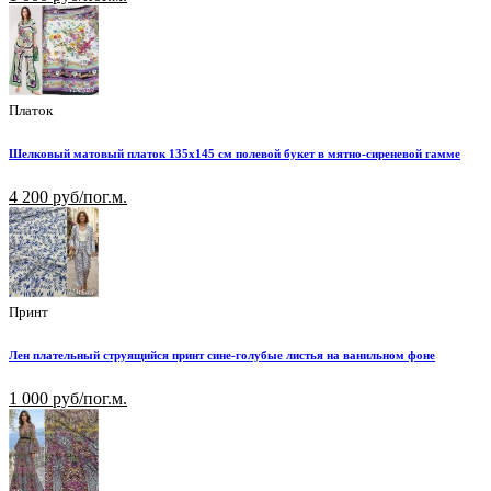
Платок
Шелковый матовый платок 135х145 см полевой букет в мятно-сиреневой гамме
4 200 руб/пог.м.
Принт
Лен плательный струящийся принт сине-голубые листья на ванильном фоне
1 000 руб/пог.м.