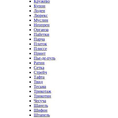
Кружево
Купон
Лоден
Люрекс
Муслин
Неопрен
Органза
Пайетки
Парча
Платок
Плиссе
Принт
Пье-де-пуль
Ратин
Сетка
Стрейч
Тафта
Твид
Тесьма
Трикотаж
Трикотин
Чесуча
Шанель
Шифон
Штапель