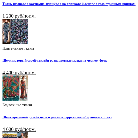
Ткань шёлковая костюмно-плащёвая на хлопковой основе с геометричным принтом
1 200 руб/пог.м.
Плательные ткани
Шелк матовый стрейч дизайн разноцветные мазки на черном фоне
4 400 руб/пог.м.
Блузочные ткани
Шелк креповый дизайн цепи и ремни в терракотово-бирюзовых тонах
4 600 руб/пог.м.