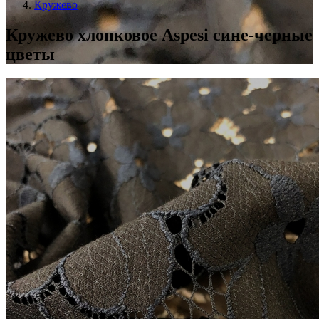
Кружево
Кружево хлопковое Aspesi сине-черные
цветы