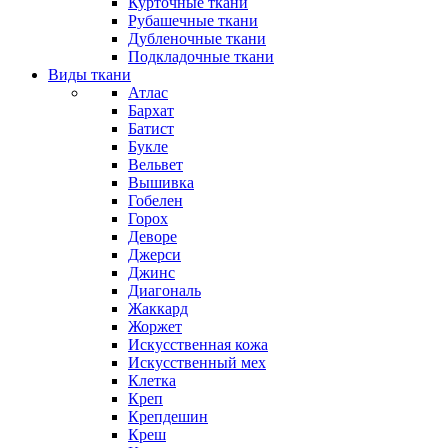
Курточные ткани
Рубашечные ткани
Дубленочные ткани
Подкладочные ткани
Виды ткани
Атлас
Бархат
Батист
Букле
Вельвет
Вышивка
Гобелен
Горох
Деворе
Джерси
Джинс
Диагональ
Жаккард
Жоржет
Искусственная кожа
Искусственный мех
Клетка
Креп
Крепдешин
Креш