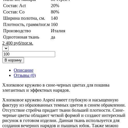
Состав: Act
20%
Состав: Co
80%
Ширина полотна, см.
140
Плотность, грамм/пог.м
160
Производство
Италия
Однотонная ткань
да
2 400
руб/пог.м.
В корзину
Описание
Отзывы (0)
Хлопковое кружево в сине-черных цветах для пошива
элегантных и эффектных нарядов.
Хлопковое кружево Aspesi имеет глубокую и насыщенную
фактуру из образованных темных цветов в синем обрамлении.
Отсутствие стрейча придает ткани большей плотности. Сине-
черные цветы обладают четкой формой и создают интересный
рисунок в готовом изделии. Данная ткань используется для
создания вечерних нарядов и пышных юбок. Также можно