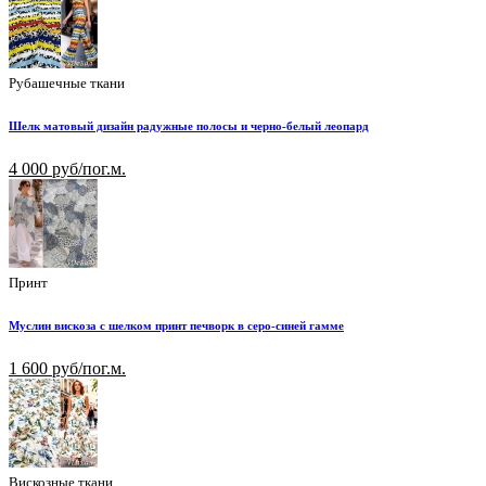
Рубашечные ткани
Шелк матовый дизайн радужные полосы и черно-белый леопард
4 000 руб/пог.м.
Принт
Муслин вискоза с шелком принт печворк в серо-синей гамме
1 600 руб/пог.м.
Вискозные ткани