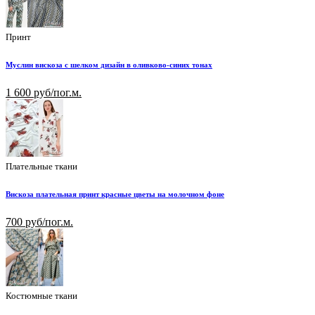
Принт
Муслин вискоза с шелком дизайн в оливково-синих тонах
1 600 руб/пог.м.
Плательные ткани
Вискоза плательная принт красные цветы на молочном фоне
700 руб/пог.м.
Костюмные ткани