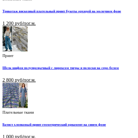
Трикотаж вискозный плательный принт букеты орхидей на молочном фоне
1 200 руб/пог.м.
Принт
Шелк шифон полупрозрачный с люрексом тигры и полоски на серо-белом
2 800 руб/пог.м.
Плательные ткани
Батист хлопковый принт геометрический орнамент на синем фоне
1 000 руб/пог.м.