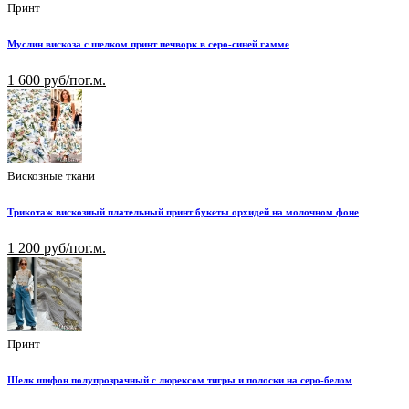
Принт
Муслин вискоза с шелком принт печворк в серо-синей гамме
1 600 руб/пог.м.
Вискозные ткани
Трикотаж вискозный плательный принт букеты орхидей на молочном фоне
1 200 руб/пог.м.
Принт
Шелк шифон полупрозрачный с люрексом тигры и полоски на серо-белом