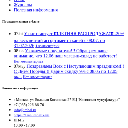
Журналы
Полезная информация
Последние записи в блоге
07
У нас стартует ❗️❗️❗️ЛЕТНЯЯ РАСПРОДАЖА❗️❗️❗️ -20%
Jul
на весь летний ассортимент тканей с 08.07. по
31.07.2026
1 комментарий
08
Уважаемые покупатели!!! Обращаем ваше
Jun
внимание, что 12.06 наш магазин-склад не работает!
Нет комментариев
07
Поздравляем Всех с Наступающим праздником!!!
May
С Днем Победы!!! Дарим скидку 9% с 08.05 по 12.05
вкл.
Нет комментариев
Контактная информация
г Москва. ул. Большая Косинская 27 БЦ "Косинская мунуфактура"
+7 (985) 226-86-76
info@imbal.ru
https://t.me/imbaltkani
ПН-Пт
10:00 - 17:00