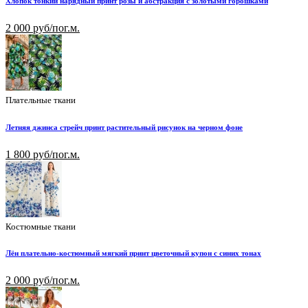
Хлопок тонкий нарядный принт розы и абстракция с золотыми горошками
2 000 руб/пог.м.
Плательные ткани
Летняя джинса стрейч принт растительный рисунок на черном фоне
1 800 руб/пог.м.
Костюмные ткани
Лён плательно-костюмный мягкий принт цветочный купон с синих тонах
2 000 руб/пог.м.