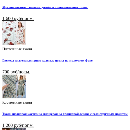
Муслин вискоза с шелком дизайн в оливково-синих тонах
1 600 руб/пог.м.
Плательные ткани
Вискоза плательная принт красные цветы на молочном фоне
700 руб/пог.м.
Костюмные ткани
Ткань шёлковая костюмно-плащёвая на хлопковой основе с геометричным принтом
1 200 руб/пог.м.