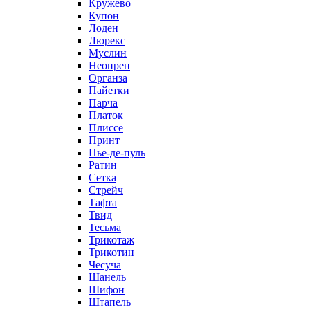
Кружево
Купон
Лоден
Люрекс
Муслин
Неопрен
Органза
Пайетки
Парча
Платок
Плиссе
Принт
Пье-де-пуль
Ратин
Сетка
Стрейч
Тафта
Твид
Тесьма
Трикотаж
Трикотин
Чесуча
Шанель
Шифон
Штапель