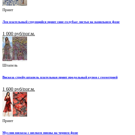
Принт
Лен плательный струящийся принт сине-голубые листья на ванильном фоне
1 000 руб/пог.м.
Штапель
Вискоза стрейч штапель плательная принт продольный купон с геометрией
1 600 руб/пог.м.
Принт
Муслин вискоза с шелком пионы на черном фоне