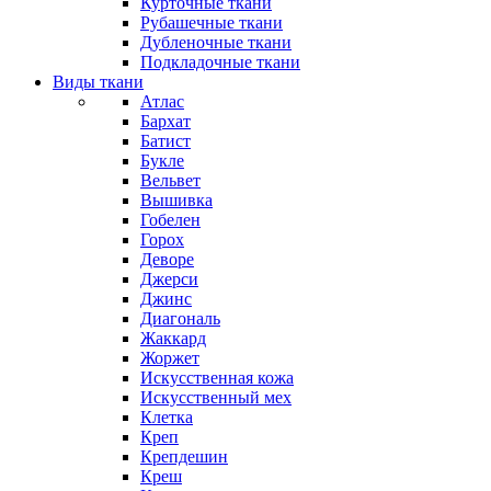
Курточные ткани
Рубашечные ткани
Дубленочные ткани
Подкладочные ткани
Виды ткани
Атлас
Бархат
Батист
Букле
Вельвет
Вышивка
Гобелен
Горох
Деворе
Джерси
Джинс
Диагональ
Жаккард
Жоржет
Искусственная кожа
Искусственный мех
Клетка
Креп
Крепдешин
Креш