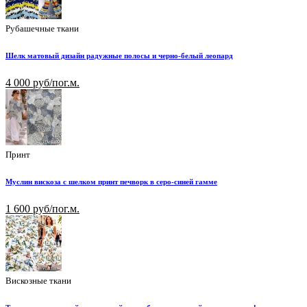
Рубашечные ткани
Шелк матовый дизайн радужные полосы и черно-белый леопард
4 000 руб/пог.м.
Принт
Муслин вискоза с шелком принт печворк в серо-синей гамме
1 600 руб/пог.м.
Вискозные ткани