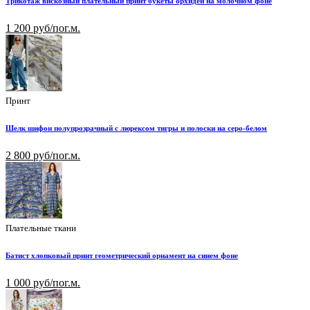
Трикотаж вискозный плательный принт букеты орхидей на молочном фоне
1 200 руб/пог.м.
Принт
Шелк шифон полупрозрачный с люрексом тигры и полоски на серо-белом
2 800 руб/пог.м.
Плательные ткани
Батист хлопковый принт геометрический орнамент на синем фоне
1 000 руб/пог.м.