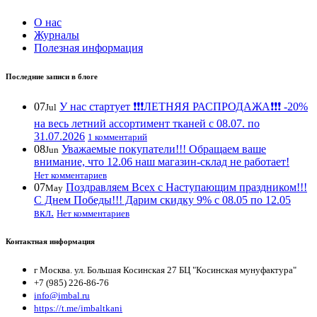
О нас
Журналы
Полезная информация
Последние записи в блоге
07
У нас стартует ❗️❗️❗️ЛЕТНЯЯ РАСПРОДАЖА❗️❗️❗️ -20%
Jul
на весь летний ассортимент тканей с 08.07. по
31.07.2026
1 комментарий
08
Уважаемые покупатели!!! Обращаем ваше
Jun
внимание, что 12.06 наш магазин-склад не работает!
Нет комментариев
07
Поздравляем Всех с Наступающим праздником!!!
May
С Днем Победы!!! Дарим скидку 9% с 08.05 по 12.05
вкл.
Нет комментариев
Контактная информация
г Москва. ул. Большая Косинская 27 БЦ "Косинская мунуфактура"
+7 (985) 226-86-76
info@imbal.ru
https://t.me/imbaltkani