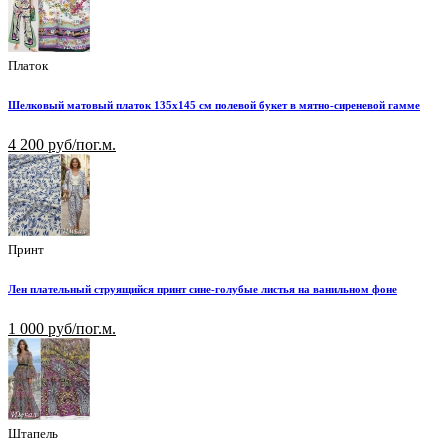
Платок
Шелковый матовый платок 135х145 см полевой букет в мятно-сиреневой гамме
4 200 руб/пог.м.
Принт
Лен плательный струящийся принт сине-голубые листья на ванильном фоне
1 000 руб/пог.м.
Штапель