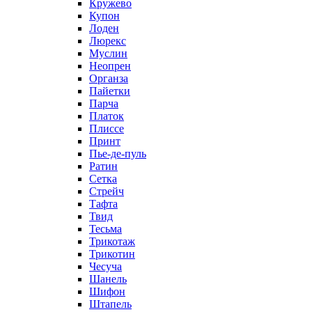
Кружево
Купон
Лоден
Люрекс
Муслин
Неопрен
Органза
Пайетки
Парча
Платок
Плиссе
Принт
Пье-де-пуль
Ратин
Сетка
Стрейч
Тафта
Твид
Тесьма
Трикотаж
Трикотин
Чесуча
Шанель
Шифон
Штапель