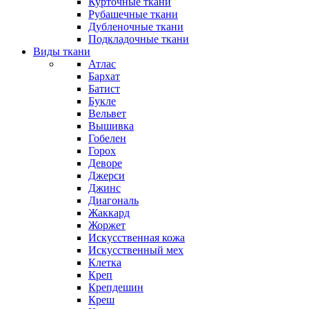
Курточные ткани
Рубашечные ткани
Дубленочные ткани
Подкладочные ткани
Виды ткани
Атлас
Бархат
Батист
Букле
Вельвет
Вышивка
Гобелен
Горох
Деворе
Джерси
Джинс
Диагональ
Жаккард
Жоржет
Искусственная кожа
Искусственный мех
Клетка
Креп
Крепдешин
Креш