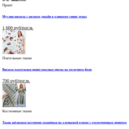
Принт
Муслин вискоза с шелком дизайн в оливково-синих тонах
1 600 руб/пог.м.
Плательные ткани
Вискоза плательная принт красные цветы на молочном фоне
700 руб/пог.м.
Костюмные ткани
Ткань шёлковая костюмно-плащёвая на хлопковой основе с геометричным принтом