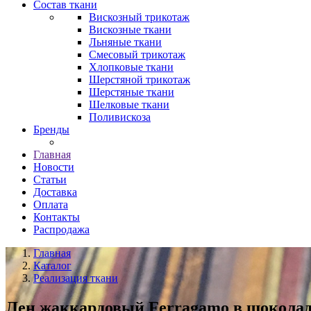
Состав ткани
Вискозный трикотаж
Вискозные ткани
Льняные ткани
Смесовый трикотаж
Хлопковые ткани
Шерстяной трикотаж
Шерстяные ткани
Шелковые ткани
Поливискоза
Бренды
Главная
Новости
Статьи
Доставка
Оплата
Контакты
Распродажа
Главная
Каталог
Реализация ткани
Лен жаккардовый Ferragamo в шоколад