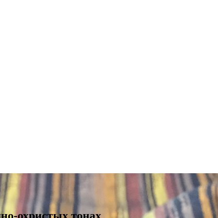
но-охристых тонах