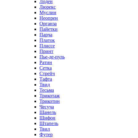
Лоден
Люрекс
Муслин
Неопрен
Органза
Пайетки
Парча
Платок
Плиссе
Принт
Пье-де-пуль
Ратин
Сетка
Стрейч
Тафта
Твид
Тесьма
Трикотаж
Трикотин
Чесуча
Шанель
Шифон
Штапель
Твил
Футер