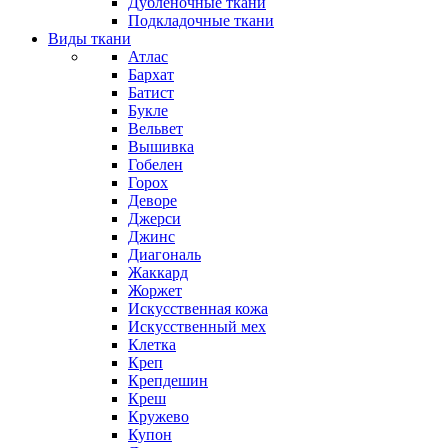
Дубленочные ткани
Подкладочные ткани
Виды ткани
Атлас
Бархат
Батист
Букле
Вельвет
Вышивка
Гобелен
Горох
Деворе
Джерси
Джинс
Диагональ
Жаккард
Жоржет
Искусственная кожа
Искусственный мех
Клетка
Креп
Крепдешин
Креш
Кружево
Купон