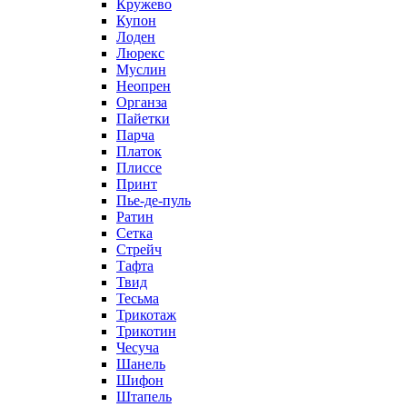
Кружево
Купон
Лоден
Люрекс
Муслин
Неопрен
Органза
Пайетки
Парча
Платок
Плиссе
Принт
Пье-де-пуль
Ратин
Сетка
Стрейч
Тафта
Твид
Тесьма
Трикотаж
Трикотин
Чесуча
Шанель
Шифон
Штапель