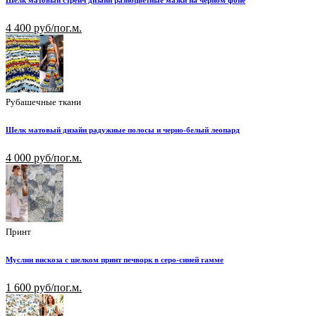
Шелк матовый стрейч дизайн разноцветные мазки на черном фоне
4 400 руб/пог.м.
Рубашечные ткани
Шелк матовый дизайн радужные полосы и черно-белый леопард
4 000 руб/пог.м.
Принт
Муслин вискоза с шелком принт печворк в серо-синей гамме
1 600 руб/пог.м.