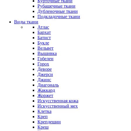
Курточные ткани
Рубашечные ткани
Дубленочные ткани
Подкладочные ткани
Виды ткани
Атлас
Бархат
Батист
Букле
Вельвет
Вышивка
Гобелен
Горох
Деворе
Джерси
Джинс
Диагональ
Жаккард
Жоржет
Искусственная кожа
Искусственный мех
Клетка
Креп
Крепдешин
Креш