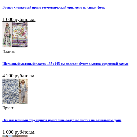
Батист хлопковый принт геометрический орнамент на синем фоне
1 000 руб/пог.м.
Платок
Шелковый матовый платок 135х145 см полевой букет в мятно-сиреневой гамме
4 200 руб/пог.м.
Принт
Лен плательный струящийся принт сине-голубые листья на ванильном фоне
1 000 руб/пог.м.