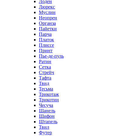
Лоден
Люрекс
Муслин
Неопрен
Органза
Пайетки
Парча
Платок
Плиссе
Принт
Пье-де-пуль
Ратин
Сетка
Стрейч
Тафта
Твид
Тесьма
Трикотаж
Трикотин
Чесуча
Шанель
Шифон
Штапель
Твил
Футер