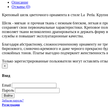
Описание
Отзывы (0)
Креповый шелк цветочного орнамента в стиле La Perla. Круп
Шелк - мягкая и прочная ткань c нежным блеском, легкая и п
сохраняет свои первоначальные характеристики. Креповое поло
позволяет ткани великолепно драпироваться и держать форму в
службы и повышает эксплуатационные качества.
Благодаря абстрактному, сложносочиненному орнаменту не тре
бирюзового, сливочно-кремового и даже черного прекрасно бу
спокойных тонов. Платье выгодно подчеркнет женственность и 
Только зарегистрированные пользователи могут оставлять отз
×
Вход
Email
Пароль
Войти
Забыли пароль?
Регистрация