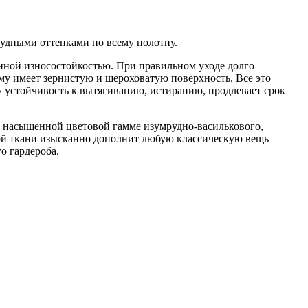
удными оттенками по всему полотну.
енной износостойкостью. При правильном уходе долго
му имеет зернистую и шероховатую поверхность. Все это
у устойчивость к вытягиванию, истиранию, продлевает срок
в насыщенной цветовой гамме изумрудно-василькового,
ной ткани изысканно дополнит любую классическую вещь
о гардероба.