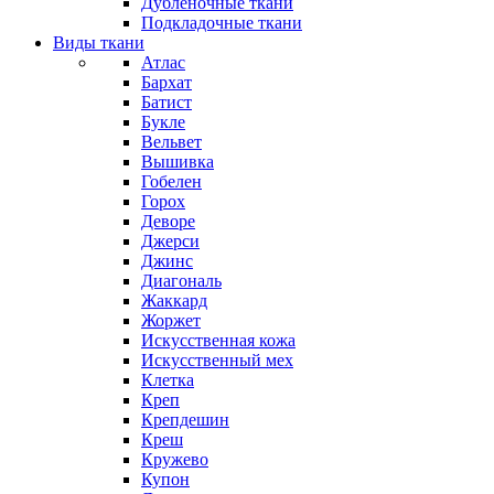
Дубленочные ткани
Подкладочные ткани
Виды ткани
Атлас
Бархат
Батист
Букле
Вельвет
Вышивка
Гобелен
Горох
Деворе
Джерси
Джинс
Диагональ
Жаккард
Жоржет
Искусственная кожа
Искусственный мех
Клетка
Креп
Крепдешин
Креш
Кружево
Купон