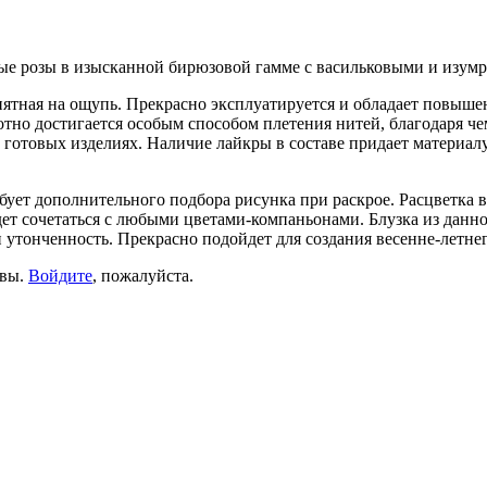
ные розы в изысканной бирюзовой гамме с васильковыми и изумр
риятная на ощупь. Прекрасно эксплуатируется и обладает повыш
тно достигается особым способом плетения нитей, благодаря че
 готовых изделиях. Наличие лайкры в составе придает материал
бует дополнительного подбора рисунка при раскрое. Расцветка 
дет сочетаться c любыми цветами-компаньонами. Блузка из дан
утонченность. Прекрасно подойдет для создания весенне-летнег
ывы.
Войдите
, пожалуйста.