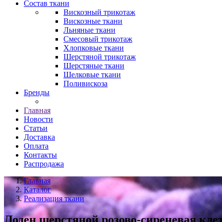
Состав ткани
Вискозный трикотаж
Вискозные ткани
Льняные ткани
Смесовый трикотаж
Хлопковые ткани
Шерстяной трикотаж
Шерстяные ткани
Шелковые ткани
Поливискоза
Бренды
Главная
Новости
Статьи
Доставка
Оплата
Контакты
Распродажа
Главная
Каталог
Реализация ткани
Лоден шерстяной розово-сиреневая кле