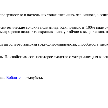
оверхностью в пастельных тонах ежевично- черничного, иссиня
ны синтетические волокна полиамида. Как правило в 100% виде 
мид хорошо поддается окрашиванию, устойчив к выцветанию, п
и шерсти-это высокая воздухопроницаемость, способность удер
нь. По свойствам есть некоторое сходство c материалом для вал
ывы.
Войдите
, пожалуйста.