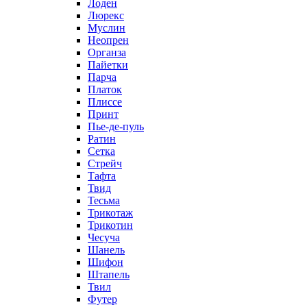
Лоден
Люрекс
Муслин
Неопрен
Органза
Пайетки
Парча
Платок
Плиссе
Принт
Пье-де-пуль
Ратин
Сетка
Стрейч
Тафта
Твид
Тесьма
Трикотаж
Трикотин
Чесуча
Шанель
Шифон
Штапель
Твил
Футер