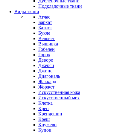
Дубленочные ткани
Подкладочные ткани
Виды ткани
Атлас
Бархат
Батист
Букле
Вельвет
Вышивка
Гобелен
Горох
Деворе
Джерси
Джинс
Диагональ
Жаккард
Жоржет
Искусственная кожа
Искусственный мех
Клетка
Креп
Крепдешин
Креш
Кружево
Купон