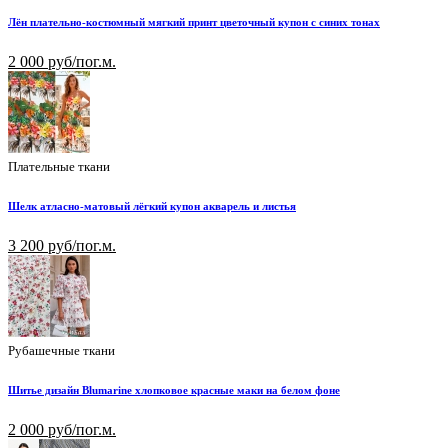
Лён плательно-костюмный мягкий принт цветочный купон с синих тонах
2 000 руб/пог.м.
Плательные ткани
Шелк атласно-матовый лёгкий купон акварель и листья
3 200 руб/пог.м.
Рубашечные ткани
Шитье дизайн Blumarine хлопковое красные маки на белом фоне
2 000 руб/пог.м.