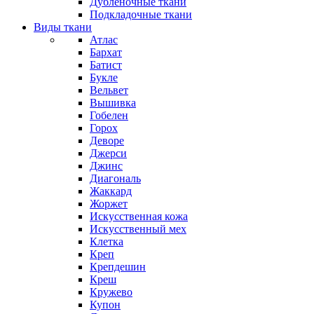
Дубленочные ткани
Подкладочные ткани
Виды ткани
Атлас
Бархат
Батист
Букле
Вельвет
Вышивка
Гобелен
Горох
Деворе
Джерси
Джинс
Диагональ
Жаккард
Жоржет
Искусственная кожа
Искусственный мех
Клетка
Креп
Крепдешин
Креш
Кружево
Купон