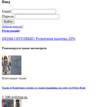
Вход
Email
Пароль
Войти
Забыли пароль?
Регистрация
ЦЕНЫ ОПТОВЫЕ! Розничная наценка 20%
Рекомендуем также посмотреть
Плательные ткани
Ткань рубашечная хлопок со льном вышивка на серо-голубом фоне
1 500 руб/пог.м.