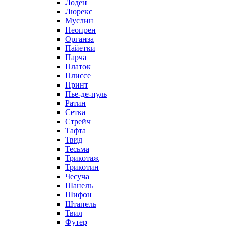
Лоден
Люрекс
Муслин
Неопрен
Органза
Пайетки
Парча
Платок
Плиссе
Принт
Пье-де-пуль
Ратин
Сетка
Стрейч
Тафта
Твид
Тесьма
Трикотаж
Трикотин
Чесуча
Шанель
Шифон
Штапель
Твил
Футер