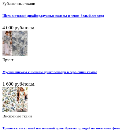
Рубашечные ткани
Шелк матовый дизайн радужные полосы и черно-белый леопард
4 000 руб/пог.м.
Принт
Муслин вискоза с шелком принт печворк в серо-синей гамме
1 600 руб/пог.м.
Вискозные ткани
Трикотаж вискозный плательный принт букеты орхидей на молочном фоне