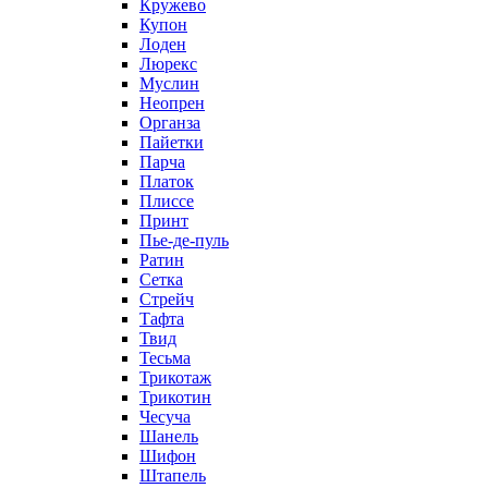
Кружево
Купон
Лоден
Люрекс
Муслин
Неопрен
Органза
Пайетки
Парча
Платок
Плиссе
Принт
Пье-де-пуль
Ратин
Сетка
Стрейч
Тафта
Твид
Тесьма
Трикотаж
Трикотин
Чесуча
Шанель
Шифон
Штапель