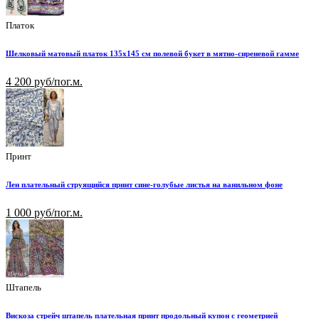
Платок
Шелковый матовый платок 135х145 см полевой букет в мятно-сиреневой гамме
4 200 руб/пог.м.
Принт
Лен плательный струящийся принт сине-голубые листья на ванильном фоне
1 000 руб/пог.м.
Штапель
Вискоза стрейч штапель плательная принт продольный купон с геометрией