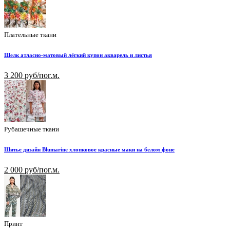
Плательные ткани
Шелк атласно-матовый лёгкий купон акварель и листья
3 200 руб/пог.м.
Рубашечные ткани
Шитье дизайн Blumarine хлопковое красные маки на белом фоне
2 000 руб/пог.м.
Принт