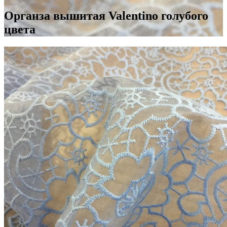
Органза вышитая Valentino голубого
цвета