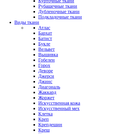
Курточные ткани
Рубашечные ткани
Дубленочные ткани
Подкладочные ткани
Виды ткани
Атлас
Бархат
Батист
Букле
Вельвет
Вышивка
Гобелен
Горох
Деворе
Джерси
Джинс
Диагональ
Жаккард
Жоржет
Искусственная кожа
Искусственный мех
Клетка
Креп
Крепдешин
Креш