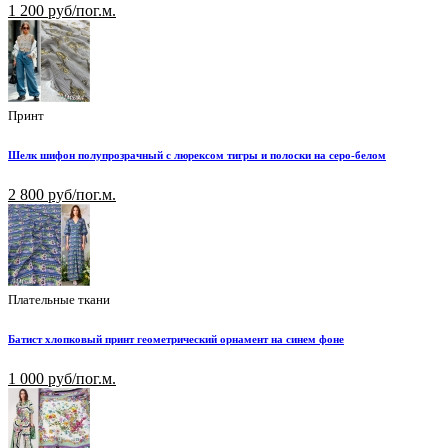
1 200 руб/пог.м.
Принт
Шелк шифон полупрозрачный с люрексом тигры и полоски на серо-белом
2 800 руб/пог.м.
Плательные ткани
Батист хлопковый принт геометрический орнамент на синем фоне
1 000 руб/пог.м.