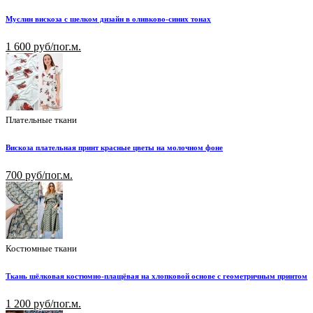
Муслин вискоза с шелком дизайн в оливково-синих тонах
1 600 руб/пог.м.
Плательные ткани
Вискоза плательная принт красные цветы на молочном фоне
700 руб/пог.м.
Костюмные ткани
Ткань шёлковая костюмно-плащёвая на хлопковой основе с геометричным принтом
1 200 руб/пог.м.