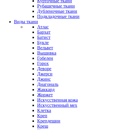
Курточные ткани
Рубашечные ткани
Дубленочные ткани
Подкладочные ткани
Виды ткани
Атлас
Бархат
Батист
Букле
Вельвет
Вышивка
Гобелен
Горох
Деворе
Джерси
Джинс
Диагональ
Жаккард
Жоржет
Искусственная кожа
Искусственный мех
Клетка
Креп
Крепдешин
Креш