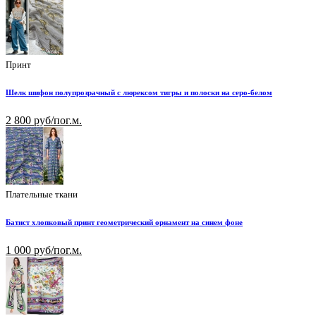
Принт
Шелк шифон полупрозрачный с люрексом тигры и полоски на серо-белом
2 800 руб/пог.м.
Плательные ткани
Батист хлопковый принт геометрический орнамент на синем фоне
1 000 руб/пог.м.