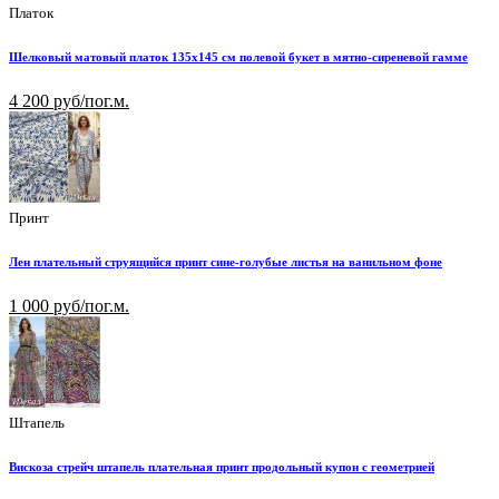
Платок
Шелковый матовый платок 135х145 см полевой букет в мятно-сиреневой гамме
4 200 руб/пог.м.
Принт
Лен плательный струящийся принт сине-голубые листья на ванильном фоне
1 000 руб/пог.м.
Штапель
Вискоза стрейч штапель плательная принт продольный купон с геометрией