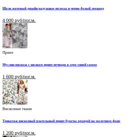
Шелк матовый дизайн радужные полосы и черно-белый леопард
4 000 руб/пог.м.
Принт
Муслин вискоза с шелком принт печворк в серо-синей гамме
1 600 руб/пог.м.
Вискозные ткани
Трикотаж вискозный плательный принт букеты орхидей на молочном фоне
1 200 руб/пог.м.