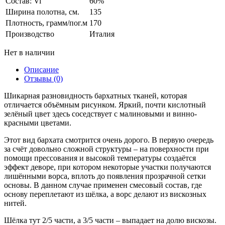
Состав: Vi
60%
Ширина полотна, см.
135
Плотность, грамм/пог.м
170
Производство
Италия
Нет в наличии
Описание
Отзывы (0)
Шикарная разновидность бархатных тканей, которая
отличается объёмным рисунком. Яркий, почти кислотный
зелёный цвет здесь соседствует с малиновыми и винно-
красными цветами.
Этот вид бархата смотрится очень дорого. В первую очередь
за счёт довольно сложной структуры – на поверхности при
помощи прессования и высокой температуры создаётся
эффект деворе, при котором некоторые участки получаются
лишёнными ворса, вплоть до появления прозрачной сетки
основы. В данном случае применен смесовый состав, где
основу переплетают из шёлка, а ворс делают из вискозных
нитей.
Шёлка тут 2/5 части, а 3/5 части – выпадает на долю вискозы.