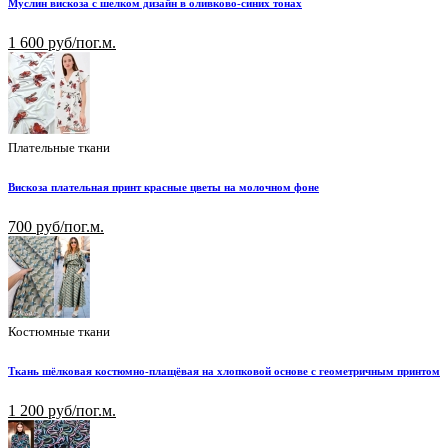
Муслин вискоза с шелком дизайн в оливково-синих тонах
1 600 руб/пог.м.
Плательные ткани
Вискоза плательная принт красные цветы на молочном фоне
700 руб/пог.м.
Костюмные ткани
Ткань шёлковая костюмно-плащёвая на хлопковой основе с геометричным принтом
1 200 руб/пог.м.