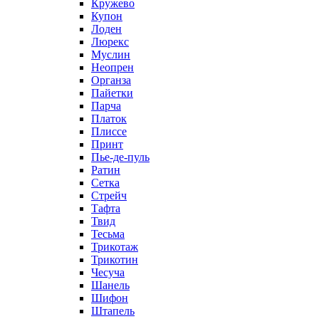
Кружево
Купон
Лоден
Люрекс
Муслин
Неопрен
Органза
Пайетки
Парча
Платок
Плиссе
Принт
Пье-де-пуль
Ратин
Сетка
Стрейч
Тафта
Твид
Тесьма
Трикотаж
Трикотин
Чесуча
Шанель
Шифон
Штапель