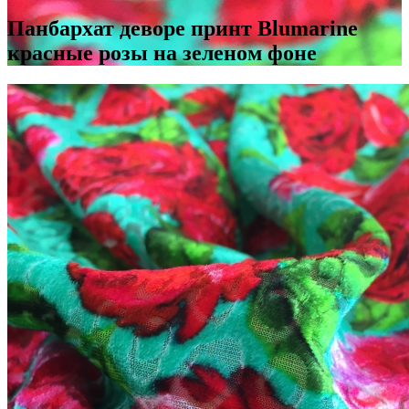
Панбархат деворе принт Blumarine
красные розы на зеленом фоне