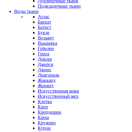
Дубленочные ткани
Подкладочные ткани
Виды ткани
Атлас
Бархат
Батист
Букле
Вельвет
Вышивка
Гобелен
Горох
Деворе
Джерси
Джинс
Диагональ
Жаккард
Жоржет
Искусственная кожа
Искусственный мех
Клетка
Креп
Крепдешин
Креш
Кружево
Купон