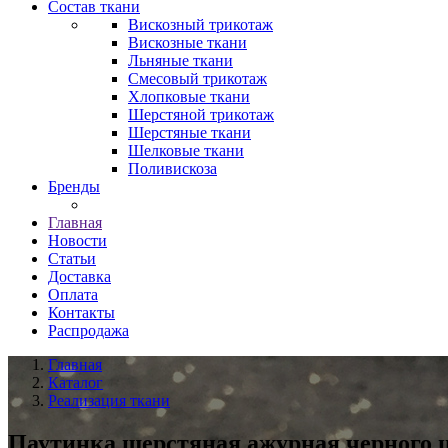
Состав ткани
Вискозный трикотаж
Вискозные ткани
Льняные ткани
Смесовый трикотаж
Хлопковые ткани
Шерстяной трикотаж
Шерстяные ткани
Шелковые ткани
Поливискоза
Бренды
Главная
Новости
Статьи
Доставка
Оплата
Контакты
Распродажа
Главная
Каталог
Реализация ткани
Паутинка шерстяная ажурная черного ц