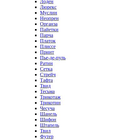
Лоден
Люрекс
Муслин
Неопрен
Органза
Пайетки
Парча
Платок
Плиссе
Принт
Пье-де-пуль
Ратин
Сетка
Стрейч
Тафта
Твид
Тесьма
Трикотаж
Трикотин
Чесуча
Шанель
Шифон
Штапель
Твил
Футер