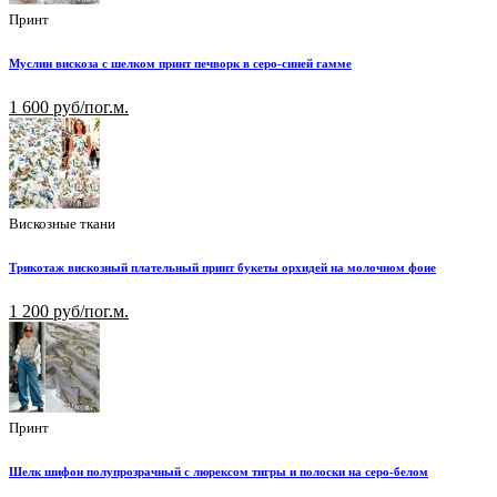
Принт
Муслин вискоза с шелком принт печворк в серо-синей гамме
1 600 руб/пог.м.
Вискозные ткани
Трикотаж вискозный плательный принт букеты орхидей на молочном фоне
1 200 руб/пог.м.
Принт
Шелк шифон полупрозрачный с люрексом тигры и полоски на серо-белом