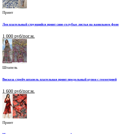
Принт
Лен плательный струящийся принт сине-голубые листья на ванильном фоне
1 000 руб/пог.м.
Штапель
Вискоза стрейч штапель плательная принт продольный купон с геометрией
1 600 руб/пог.м.
Принт