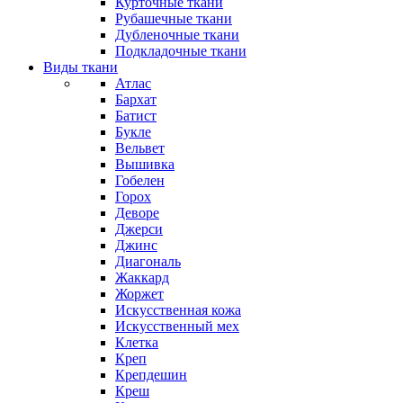
Курточные ткани
Рубашечные ткани
Дубленочные ткани
Подкладочные ткани
Виды ткани
Атлас
Бархат
Батист
Букле
Вельвет
Вышивка
Гобелен
Горох
Деворе
Джерси
Джинс
Диагональ
Жаккард
Жоржет
Искусственная кожа
Искусственный мех
Клетка
Креп
Крепдешин
Креш