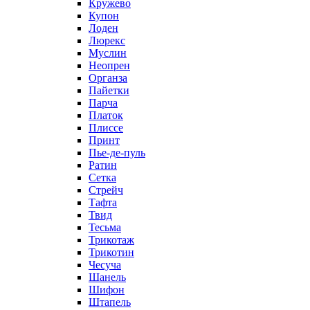
Кружево
Купон
Лоден
Люрекс
Муслин
Неопрен
Органза
Пайетки
Парча
Платок
Плиссе
Принт
Пье-де-пуль
Ратин
Сетка
Стрейч
Тафта
Твид
Тесьма
Трикотаж
Трикотин
Чесуча
Шанель
Шифон
Штапель