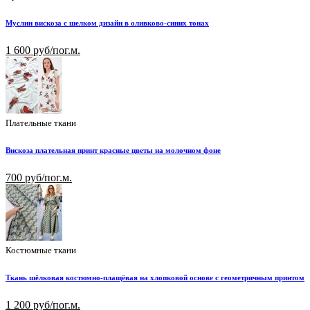
Муслин вискоза с шелком дизайн в оливково-синих тонах
1 600 руб/пог.м.
Плательные ткани
Вискоза плательная принт красные цветы на молочном фоне
700 руб/пог.м.
Костюмные ткани
Ткань шёлковая костюмно-плащёвая на хлопковой основе с геометричным принтом
1 200 руб/пог.м.