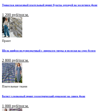
Трикотаж вискозный плательный принт букеты орхидей на молочном фоне
1 200 руб/пог.м.
Принт
Шелк шифон полупрозрачный с люрексом тигры и полоски на серо-белом
2 800 руб/пог.м.
Плательные ткани
Батист хлопковый принт геометрический орнамент на синем фоне
1 000 руб/пог.м.