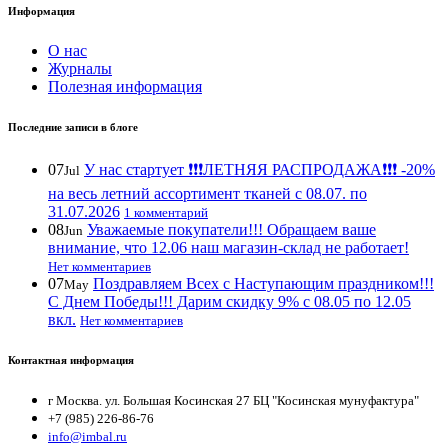
Информация
О нас
Журналы
Полезная информация
Последние записи в блоге
07
У нас стартует ❗️❗️❗️ЛЕТНЯЯ РАСПРОДАЖА❗️❗️❗️ -20%
Jul
на весь летний ассортимент тканей с 08.07. по
31.07.2026
1 комментарий
08
Уважаемые покупатели!!! Обращаем ваше
Jun
внимание, что 12.06 наш магазин-склад не работает!
Нет комментариев
07
Поздравляем Всех с Наступающим праздником!!!
May
С Днем Победы!!! Дарим скидку 9% с 08.05 по 12.05
вкл.
Нет комментариев
Контактная информация
г Москва. ул. Большая Косинская 27 БЦ "Косинская мунуфактура"
+7 (985) 226-86-76
info@imbal.ru