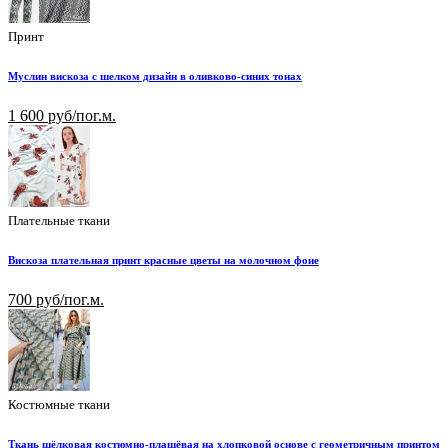
Принт
Муслин вискоза с шелком дизайн в оливково-синих тонах
1 600 руб/пог.м.
Плательные ткани
Вискоза плательная принт красные цветы на молочном фоне
700 руб/пог.м.
Костюмные ткани
Ткань шёлковая костюмно-плащёвая на хлопковой основе с геометричным принтом