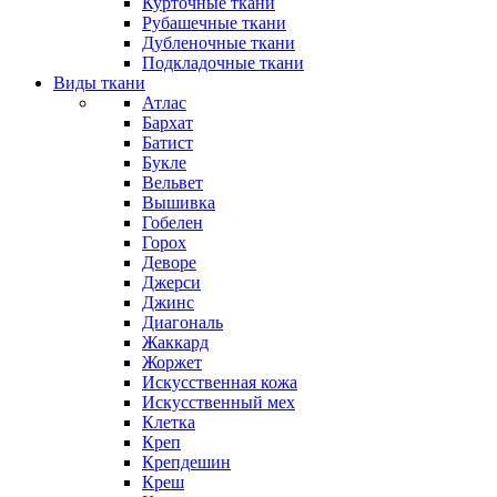
Курточные ткани
Рубашечные ткани
Дубленочные ткани
Подкладочные ткани
Виды ткани
Атлас
Бархат
Батист
Букле
Вельвет
Вышивка
Гобелен
Горох
Деворе
Джерси
Джинс
Диагональ
Жаккард
Жоржет
Искусственная кожа
Искусственный мех
Клетка
Креп
Крепдешин
Креш