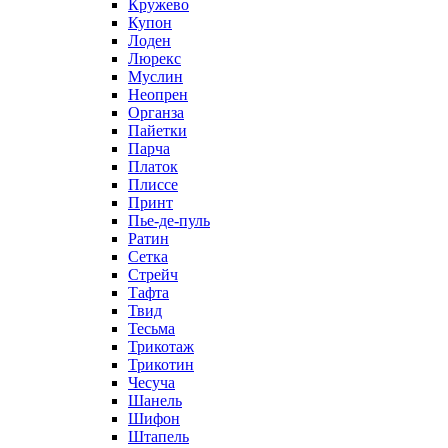
Кружево
Купон
Лоден
Люрекс
Муслин
Неопрен
Органза
Пайетки
Парча
Платок
Плиссе
Принт
Пье-де-пуль
Ратин
Сетка
Стрейч
Тафта
Твид
Тесьма
Трикотаж
Трикотин
Чесуча
Шанель
Шифон
Штапель