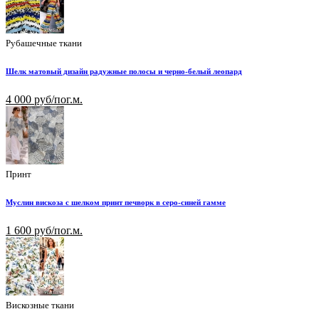
Рубашечные ткани
Шелк матовый дизайн радужные полосы и черно-белый леопард
4 000 руб/пог.м.
Принт
Муслин вискоза с шелком принт печворк в серо-синей гамме
1 600 руб/пог.м.
Вискозные ткани