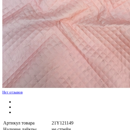
Нет отзывов
Артикул товара
21Y121149
Наличие лайкры
не стрейч