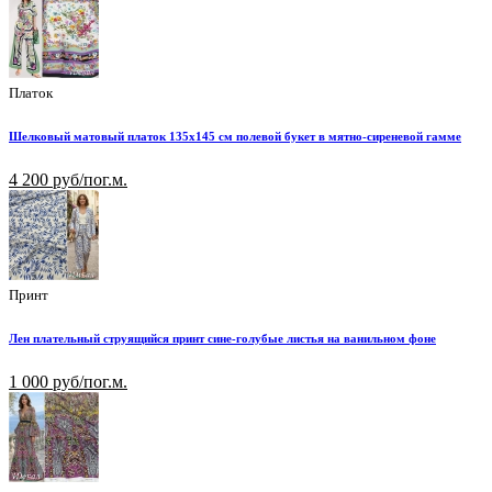
Платок
Шелковый матовый платок 135х145 см полевой букет в мятно-сиреневой гамме
4 200 руб/пог.м.
Принт
Лен плательный струящийся принт сине-голубые листья на ванильном фоне
1 000 руб/пог.м.