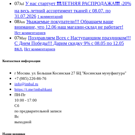
07
У нас стартует ❗️❗️❗️ЛЕТНЯЯ РАСПРОДАЖА❗️❗️❗️ -20%
Jul
на весь летний ассортимент тканей с 08.07. по
31.07.2026
1 комментарий
08
Уважаемые покупатели!!! Обращаем ваше
Jun
внимание, что 12.06 наш магазин-склад не работает!
Нет комментариев
07
Поздравляем Всех с Наступающим праздником!!!
May
С Днем Победы!!! Дарим скидку 9% с 08.05 по 12.05
вкл.
Нет комментариев
Контактная информация
г Москва. ул. Большая Косинская 27 БЦ "Косинская мунуфактура"
+7 (985) 226-86-76
info@imbal.ru
https://t.me/imbaltkani
ПН-Пт
10:00 - 17:00
Сб
по предварительной записи
Вс
выходной
Наши новинки