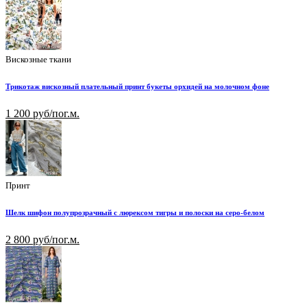
Вискозные ткани
Трикотаж вискозный плательный принт букеты орхидей на молочном фоне
1 200 руб/пог.м.
Принт
Шелк шифон полупрозрачный с люрексом тигры и полоски на серо-белом
2 800 руб/пог.м.