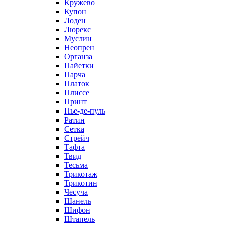
Кружево
Купон
Лоден
Люрекс
Муслин
Неопрен
Органза
Пайетки
Парча
Платок
Плиссе
Принт
Пье-де-пуль
Ратин
Сетка
Стрейч
Тафта
Твид
Тесьма
Трикотаж
Трикотин
Чесуча
Шанель
Шифон
Штапель