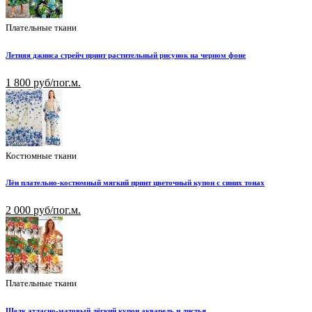
Плательные ткани
Летняя джинса стрейч принт растительный рисунок на черном фоне
1 800 руб/пог.м.
Костюмные ткани
Лён плательно-костюмный мягкий принт цветочный купон с синих тонах
2 000 руб/пог.м.
Плательные ткани
Шелк атласно-матовый лёгкий купон акварель и листья