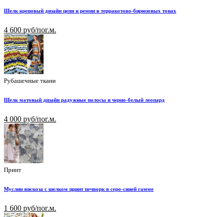
Шелк креповый дизайн цепи и ремни в терракотово-бирюзовых тонах
4 600 руб/пог.м.
Рубашечные ткани
Шелк матовый дизайн радужные полосы и черно-белый леопард
4 000 руб/пог.м.
Принт
Муслин вискоза с шелком принт печворк в серо-синей гамме
1 600 руб/пог.м.