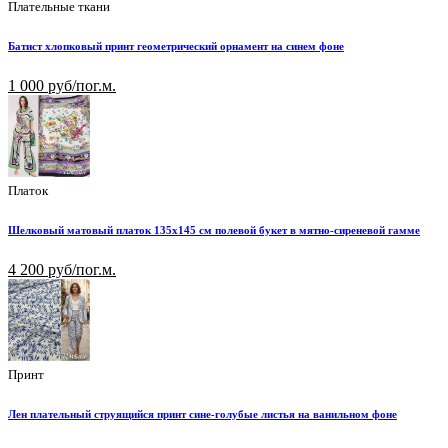
Плательные ткани
Батист хлопковый принт геометрический орнамент на синем фоне
1 000 руб/пог.м.
Платок
Шелковый матовый платок 135х145 см полевой букет в мятно-сиреневой гамме
4 200 руб/пог.м.
Принт
Лен плательный струящийся принт сине-голубые листья на ванильном фоне