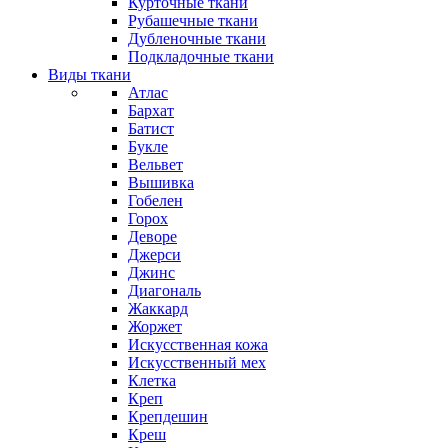
Курточные ткани
Рубашечные ткани
Дубленочные ткани
Подкладочные ткани
Виды ткани
Атлас
Бархат
Батист
Букле
Вельвет
Вышивка
Гобелен
Горох
Деворе
Джерси
Джинс
Диагональ
Жаккард
Жоржет
Искусственная кожа
Искусственный мех
Клетка
Креп
Крепдешин
Креш