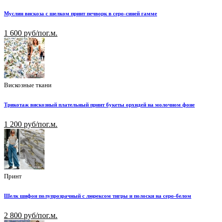
Муслин вискоза с шелком принт печворк в серо-синей гамме
1 600 руб/пог.м.
Вискозные ткани
Трикотаж вискозный плательный принт букеты орхидей на молочном фоне
1 200 руб/пог.м.
Принт
Шелк шифон полупрозрачный с люрексом тигры и полоски на серо-белом
2 800 руб/пог.м.