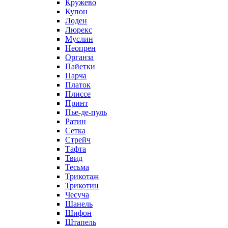
Кружево
Купон
Лоден
Люрекс
Муслин
Неопрен
Органза
Пайетки
Парча
Платок
Плиссе
Принт
Пье-де-пуль
Ратин
Сетка
Стрейч
Тафта
Твид
Тесьма
Трикотаж
Трикотин
Чесуча
Шанель
Шифон
Штапель