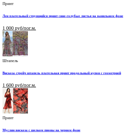
Принт
Лен плательный струящийся принт сине-голубые листья на ванильном фоне
1 000 руб/пог.м.
Штапель
Вискоза стрейч штапель плательная принт продольный купон с геометрией
1 600 руб/пог.м.
Принт
Муслин вискоза с шелком пионы на черном фоне