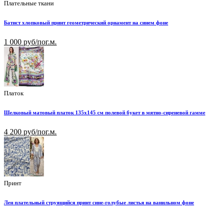
Плательные ткани
Батист хлопковый принт геометрический орнамент на синем фоне
1 000 руб/пог.м.
Платок
Шелковый матовый платок 135х145 см полевой букет в мятно-сиреневой гамме
4 200 руб/пог.м.
Принт
Лен плательный струящийся принт сине-голубые листья на ванильном фоне