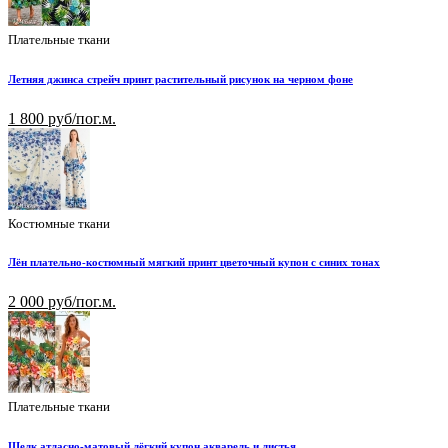
Плательные ткани
Летняя джинса стрейч принт растительный рисунок на черном фоне
1 800 руб/пог.м.
Костюмные ткани
Лён плательно-костюмный мягкий принт цветочный купон с синих тонах
2 000 руб/пог.м.
Плательные ткани
Шелк атласно-матовый лёгкий купон акварель и листья