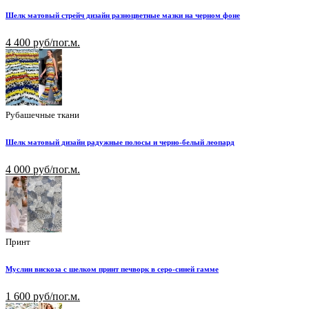
Шелк матовый стрейч дизайн разноцветные мазки на черном фоне
4 400 руб/пог.м.
Рубашечные ткани
Шелк матовый дизайн радужные полосы и черно-белый леопард
4 000 руб/пог.м.
Принт
Муслин вискоза с шелком принт печворк в серо-синей гамме
1 600 руб/пог.м.