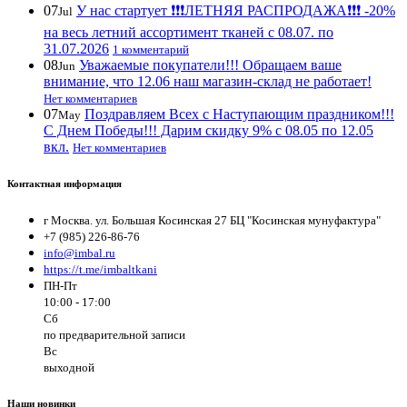
07
У нас стартует ❗️❗️❗️ЛЕТНЯЯ РАСПРОДАЖА❗️❗️❗️ -20%
Jul
на весь летний ассортимент тканей с 08.07. по
31.07.2026
1 комментарий
08
Уважаемые покупатели!!! Обращаем ваше
Jun
внимание, что 12.06 наш магазин-склад не работает!
Нет комментариев
07
Поздравляем Всех с Наступающим праздником!!!
May
С Днем Победы!!! Дарим скидку 9% с 08.05 по 12.05
вкл.
Нет комментариев
Контактная информация
г Москва. ул. Большая Косинская 27 БЦ "Косинская мунуфактура"
+7 (985) 226-86-76
info@imbal.ru
https://t.me/imbaltkani
ПН-Пт
10:00 - 17:00
Сб
по предварительной записи
Вс
выходной
Наши новинки