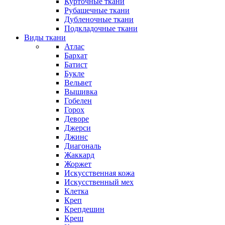
Курточные ткани
Рубашечные ткани
Дубленочные ткани
Подкладочные ткани
Виды ткани
Атлас
Бархат
Батист
Букле
Вельвет
Вышивка
Гобелен
Горох
Деворе
Джерси
Джинс
Диагональ
Жаккард
Жоржет
Искусственная кожа
Искусственный мех
Клетка
Креп
Крепдешин
Креш