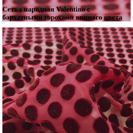
Сетка нарядная Valentino с
бархатными горохами винного цвета