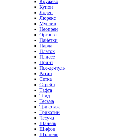
Кружево
Купон
Лоден
Люрекс
Муслин
Неопрен
Органза
Пайетки
Парча
Платок
Плиссе
Принт
Пье-де-пуль
Ратин
Сетка
Стрейч
Тафта
Твид
Тесьма
Трикотаж
Трикотин
Чесуча
Шанель
Шифон
Штапель