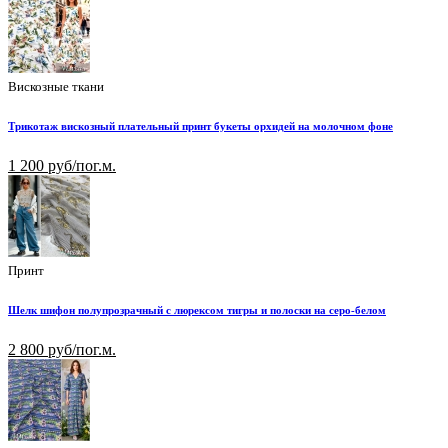
Вискозные ткани
Трикотаж вискозный плательный принт букеты орхидей на молочном фоне
1 200 руб/пог.м.
Принт
Шелк шифон полупрозрачный с люрексом тигры и полоски на серо-белом
2 800 руб/пог.м.