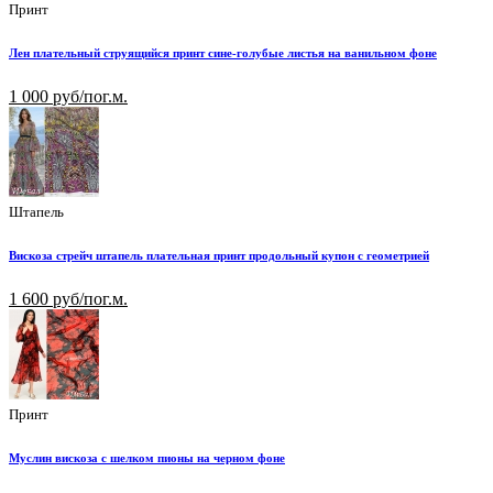
Принт
Лен плательный струящийся принт сине-голубые листья на ванильном фоне
1 000 руб/пог.м.
Штапель
Вискоза стрейч штапель плательная принт продольный купон с геометрией
1 600 руб/пог.м.
Принт
Муслин вискоза с шелком пионы на черном фоне