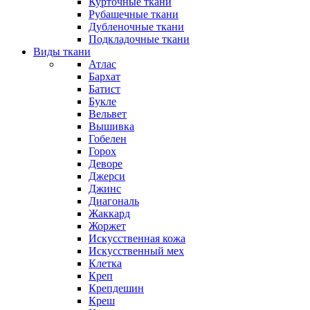
Курточные ткани
Рубашечные ткани
Дубленочные ткани
Подкладочные ткани
Виды ткани
Атлас
Бархат
Батист
Букле
Вельвет
Вышивка
Гобелен
Горох
Деворе
Джерси
Джинс
Диагональ
Жаккард
Жоржет
Искусственная кожа
Искусственный мех
Клетка
Креп
Крепдешин
Креш