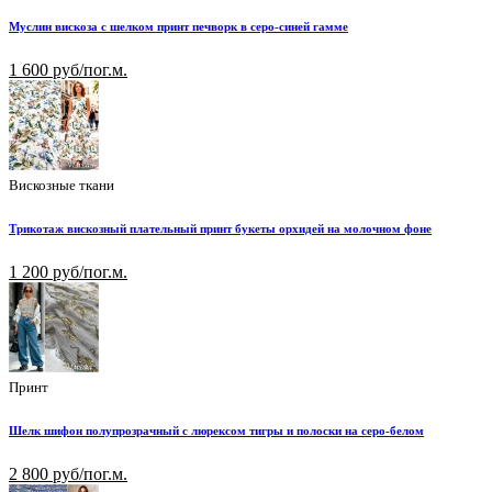
Муслин вискоза с шелком принт печворк в серо-синей гамме
1 600 руб/пог.м.
Вискозные ткани
Трикотаж вискозный плательный принт букеты орхидей на молочном фоне
1 200 руб/пог.м.
Принт
Шелк шифон полупрозрачный с люрексом тигры и полоски на серо-белом
2 800 руб/пог.м.