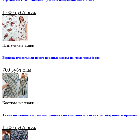
Муслин вискоза с шелком дизайн в оливково-синих тонах
1 600 руб/пог.м.
Плательные ткани
Вискоза плательная принт красные цветы на молочном фоне
700 руб/пог.м.
Костюмные ткани
Ткань шёлковая костюмно-плащёвая на хлопковой основе с геометричным принтом
1 200 руб/пог.м.