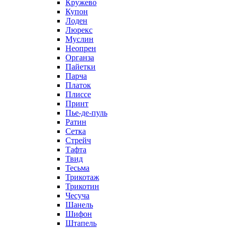
Кружево
Купон
Лоден
Люрекс
Муслин
Неопрен
Органза
Пайетки
Парча
Платок
Плиссе
Принт
Пье-де-пуль
Ратин
Сетка
Стрейч
Тафта
Твид
Тесьма
Трикотаж
Трикотин
Чесуча
Шанель
Шифон
Штапель