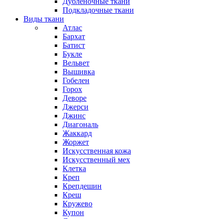
Дубленочные ткани
Подкладочные ткани
Виды ткани
Атлас
Бархат
Батист
Букле
Вельвет
Вышивка
Гобелен
Горох
Деворе
Джерси
Джинс
Диагональ
Жаккард
Жоржет
Искусственная кожа
Искусственный мех
Клетка
Креп
Крепдешин
Креш
Кружево
Купон