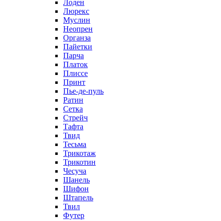
Лоден
Люрекс
Муслин
Неопрен
Органза
Пайетки
Парча
Платок
Плиссе
Принт
Пье-де-пуль
Ратин
Сетка
Стрейч
Тафта
Твид
Тесьма
Трикотаж
Трикотин
Чесуча
Шанель
Шифон
Штапель
Твил
Футер