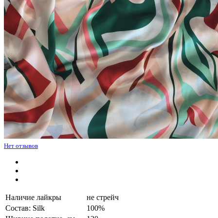
Нет отзывов
Наличие лайкры
не стрейч
Состав: Silk
100%