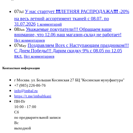
07
У нас стартует ❗️❗️❗️ЛЕТНЯЯ РАСПРОДАЖА❗️❗️❗️ -20%
Jul
на весь летний ассортимент тканей с 08.07. по
31.07.2026
1 комментарий
08
Уважаемые покупатели!!! Обращаем ваше
Jun
внимание, что 12.06 наш магазин-склад не работает!
Нет комментариев
07
Поздравляем Всех с Наступающим праздником!!!
May
С Днем Победы!!! Дарим скидку 9% с 08.05 по 12.05
вкл.
Нет комментариев
Контактная информация
г Москва. ул. Большая Косинская 27 БЦ "Косинская мунуфактура"
+7 (985) 226-86-76
info@imbal.ru
https://t.me/imbaltkani
ПН-Пт
10:00 - 17:00
Сб
по предварительной записи
Вс
выходной