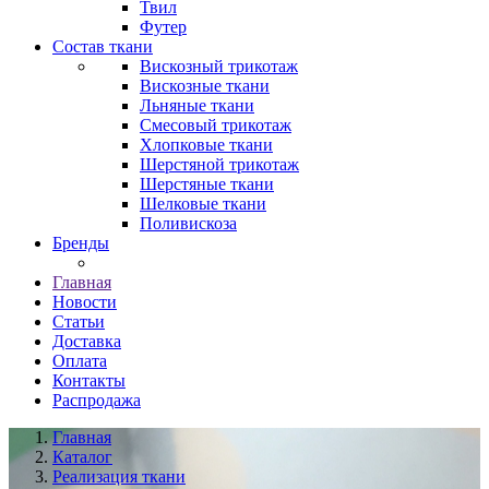
Твил
Футер
Состав ткани
Вискозный трикотаж
Вискозные ткани
Льняные ткани
Смесовый трикотаж
Хлопковые ткани
Шерстяной трикотаж
Шерстяные ткани
Шелковые ткани
Поливискоза
Бренды
Главная
Новости
Статьи
Доставка
Оплата
Контакты
Распродажа
Главная
Каталог
Реализация ткани