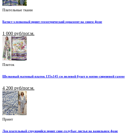
Плательные ткани
Батист хлопковый принт геометрический орнамент на синем фоне
1 000 руб/пог.м.
Платок
Шелковый матовый платок 135х145 см полевой букет в мятно-сиреневой гамме
4 200 руб/пог.м.
Принт
Лен плательный струящийся принт сине-голубые листья на ванильном фоне