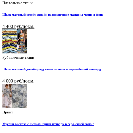
Плательные ткани
Шелк матовый стрейч дизайн разноцветные мазки на черном фоне
4 400 руб/пог.м.
Рубашечные ткани
Шелк матовый дизайн радужные полосы и черно-белый леопард
4 000 руб/пог.м.
Принт
Муслин вискоза с шелком принт печворк в серо-синей гамме