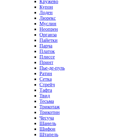
Кружево
Купон
Лоден
Люрекс
Муслин
Неопрен
Органза
Пайетки
Парча
Платок
Плиссе
Принт
Пье-де-пуль
Ратин
Сетка
Стрейч
Тафта
Твид
Тесьма
Трикотаж
Трикотин
Чесуча
Шанель
Шифон
Штапель