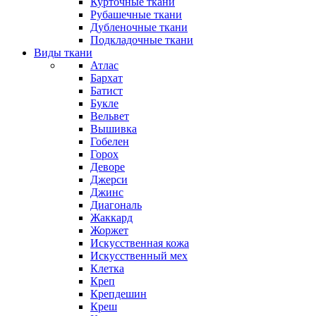
Курточные ткани
Рубашечные ткани
Дубленочные ткани
Подкладочные ткани
Виды ткани
Атлас
Бархат
Батист
Букле
Вельвет
Вышивка
Гобелен
Горох
Деворе
Джерси
Джинс
Диагональ
Жаккард
Жоржет
Искусственная кожа
Искусственный мех
Клетка
Креп
Крепдешин
Креш