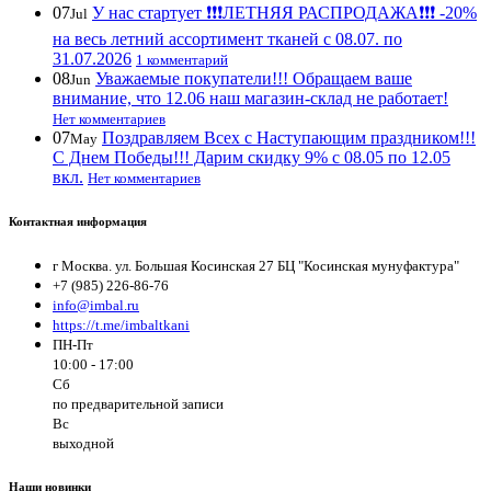
07
У нас стартует ❗️❗️❗️ЛЕТНЯЯ РАСПРОДАЖА❗️❗️❗️ -20%
Jul
на весь летний ассортимент тканей с 08.07. по
31.07.2026
1 комментарий
08
Уважаемые покупатели!!! Обращаем ваше
Jun
внимание, что 12.06 наш магазин-склад не работает!
Нет комментариев
07
Поздравляем Всех с Наступающим праздником!!!
May
С Днем Победы!!! Дарим скидку 9% с 08.05 по 12.05
вкл.
Нет комментариев
Контактная информация
г Москва. ул. Большая Косинская 27 БЦ "Косинская мунуфактура"
+7 (985) 226-86-76
info@imbal.ru
https://t.me/imbaltkani
ПН-Пт
10:00 - 17:00
Сб
по предварительной записи
Вс
выходной
Наши новинки