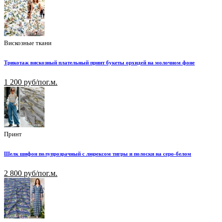
Вискозные ткани
Трикотаж вискозный плательный принт букеты орхидей на молочном фоне
1 200 руб/пог.м.
Принт
Шелк шифон полупрозрачный с люрексом тигры и полоски на серо-белом
2 800 руб/пог.м.