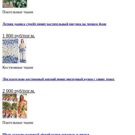
Плательные ткани
Летняя джинса стрейч принт растительный рисунок на черном фоне
1 800 руб/пог.м.
Костюмные ткани
Лён плательно-костюмный мягкий принт цветочный купон с синих тонах
2 000 руб/пог.м.
Плательные ткани
Шелк атласно-матовый лёгкий купон акварель и листья