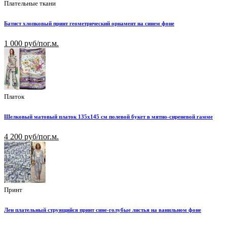
Плательные ткани
Батист хлопковый принт геометрический орнамент на синем фоне
1 000 руб/пог.м.
Платок
Шелковый матовый платок 135х145 см полевой букет в мятно-сиреневой гамме
4 200 руб/пог.м.
Принт
Лен плательный струящийся принт сине-голубые листья на ванильном фоне