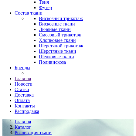
Твил
Футер
Состав ткани
Вискозный трикотаж
Вискозные ткани
Льняные ткани
Смесовый трикотаж
Хлопковые ткани
Шерстяной трикотаж
Шерстяные ткани
Шелковые ткани
Поливискоза
Бренды
Главная
Новости
Статьи
Доставка
Оплата
Контакты
Распродажа
Главная
Каталог
Реализация ткани