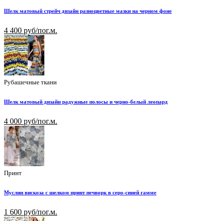
Шелк матовый стрейч дизайн разноцветные мазки на черном фоне
4 400 руб/пог.м.
Рубашечные ткани
Шелк матовый дизайн радужные полосы и черно-белый леопард
4 000 руб/пог.м.
Принт
Муслин вискоза с шелком принт печворк в серо-синей гамме
1 600 руб/пог.м.