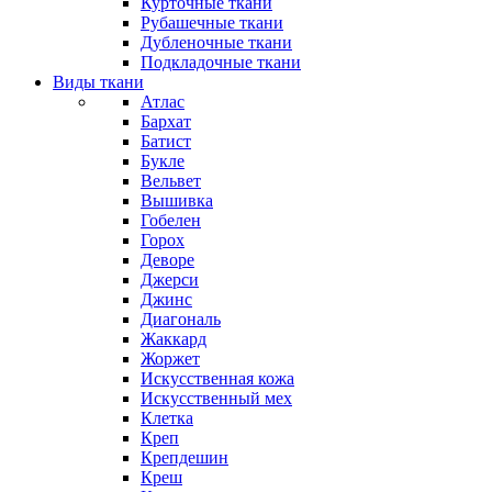
Курточные ткани
Рубашечные ткани
Дубленочные ткани
Подкладочные ткани
Виды ткани
Атлас
Бархат
Батист
Букле
Вельвет
Вышивка
Гобелен
Горох
Деворе
Джерси
Джинс
Диагональ
Жаккард
Жоржет
Искусственная кожа
Искусственный мех
Клетка
Креп
Крепдешин
Креш