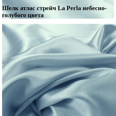
Шелк атлас стрейч La Perla небесно-
голубого цвета