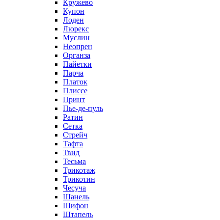
Кружево
Купон
Лоден
Люрекс
Муслин
Неопрен
Органза
Пайетки
Парча
Платок
Плиссе
Принт
Пье-де-пуль
Ратин
Сетка
Стрейч
Тафта
Твид
Тесьма
Трикотаж
Трикотин
Чесуча
Шанель
Шифон
Штапель