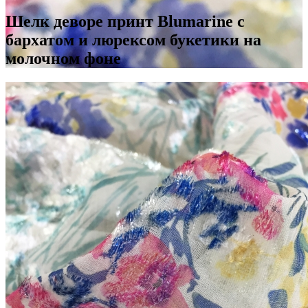
Шелк деворе принт Blumarine с
бархатом и люрексом букетики на
молочном фоне