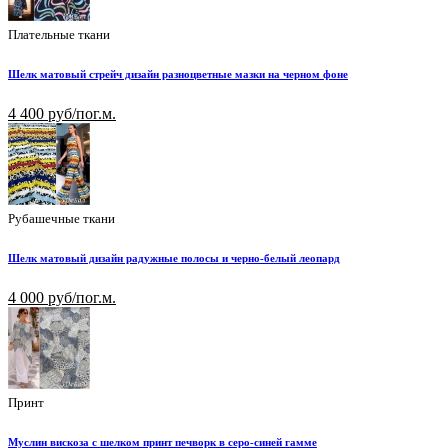
Плательные ткани
Шелк матовый стрейч дизайн разноцветные мазки на черном фоне
4 400 руб/пог.м.
Рубашечные ткани
Шелк матовый дизайн радужные полосы и черно-белый леопард
4 000 руб/пог.м.
Принт
Муслин вискоза с шелком принт печворк в серо-синей гамме