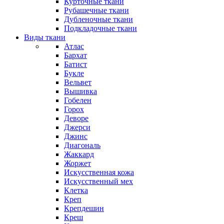
Курточные ткани
Рубашечные ткани
Дубленочные ткани
Подкладочные ткани
Виды ткани
Атлас
Бархат
Батист
Букле
Вельвет
Вышивка
Гобелен
Горох
Деворе
Джерси
Джинс
Диагональ
Жаккард
Жоржет
Искусственная кожа
Искусственный мех
Клетка
Креп
Крепдешин
Креш