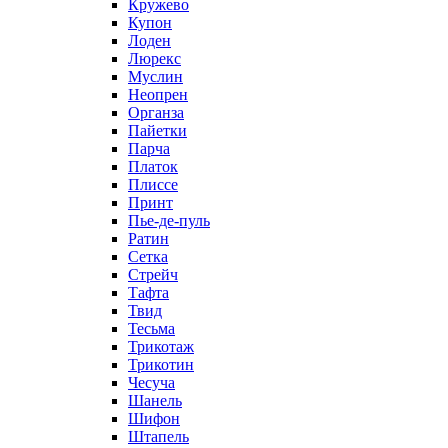
Кружево
Купон
Лоден
Люрекс
Муслин
Неопрен
Органза
Пайетки
Парча
Платок
Плиссе
Принт
Пье-де-пуль
Ратин
Сетка
Стрейч
Тафта
Твид
Тесьма
Трикотаж
Трикотин
Чесуча
Шанель
Шифон
Штапель