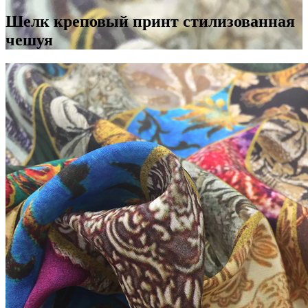
Шелк креповый принт стилизованная
чешуя