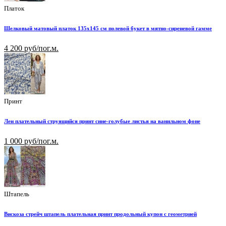
Платок
Шелковый матовый платок 135х145 см полевой букет в мятно-сиреневой гамме
4 200 руб/пог.м.
Принт
Лен плательный струящийся принт сине-голубые листья на ванильном фоне
1 000 руб/пог.м.
Штапель
Вискоза стрейч штапель плательная принт продольный купон с геометрией