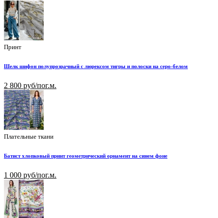
Принт
Шелк шифон полупрозрачный с люрексом тигры и полоски на серо-белом
2 800 руб/пог.м.
Плательные ткани
Батист хлопковый принт геометрический орнамент на синем фоне
1 000 руб/пог.м.