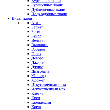
Курточные ткани
Рубашечные ткани
Дубленочные ткани
Подкладочные ткани
Виды ткани
Атлас
Бархат
Батист
Букле
Вельвет
Вышивка
Гобелен
Горох
Деворе
Джерси
Джинс
Диагональ
Жаккард
Жоржет
Искусственная кожа
Искусственный мех
Клетка
Креп
Крепдешин
Креш