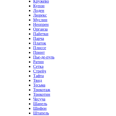
Кружево
Купон
Лоден
Люрекс
Муслин
Неопрен
Органза
Пайетки
Парча
Платок
Плиссе
Принт
Пье-де-пуль
Ратин
Сетка
Стрейч
Тафта
Твид
Тесьма
Трикотаж
Трикотин
Чесуча
Шанель
Шифон
Штапель