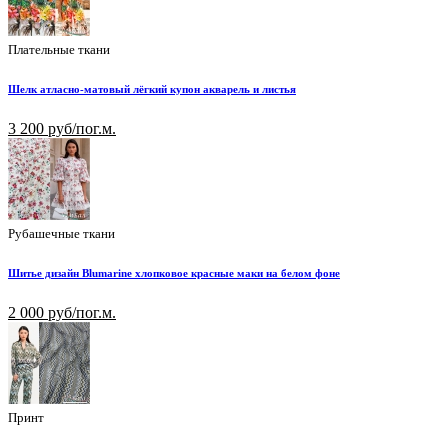
Плательные ткани
Шелк атласно-матовый лёгкий купон акварель и листья
3 200 руб/пог.м.
Рубашечные ткани
Шитье дизайн Blumarine хлопковое красные маки на белом фоне
2 000 руб/пог.м.
Принт