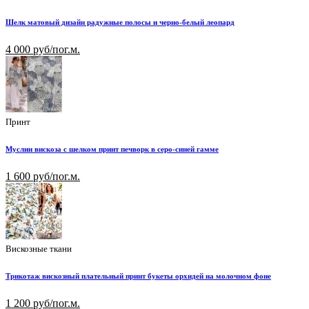
Шелк матовый дизайн радужные полосы и черно-белый леопард
4 000 руб/пог.м.
Принт
Муслин вискоза с шелком принт печворк в серо-синей гамме
1 600 руб/пог.м.
Вискозные ткани
Трикотаж вискозный плательный принт букеты орхидей на молочном фоне
1 200 руб/пог.м.