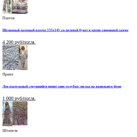
Платок
Шелковый матовый платок 135х145 см полевой букет в мятно-сиреневой гамме
4 200 руб/пог.м.
Принт
Лен плательный струящийся принт сине-голубые листья на ванильном фоне
1 000 руб/пог.м.
Штапель