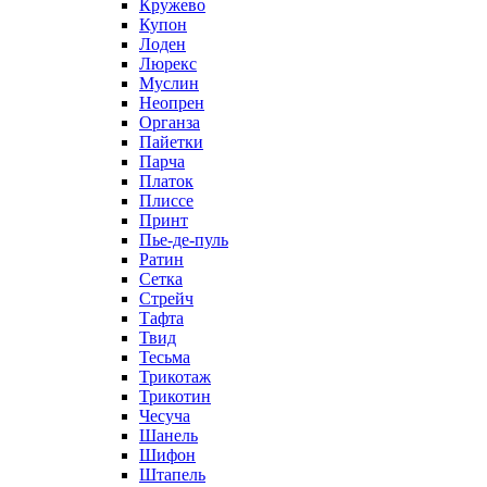
Кружево
Купон
Лоден
Люрекс
Муслин
Неопрен
Органза
Пайетки
Парча
Платок
Плиссе
Принт
Пье-де-пуль
Ратин
Сетка
Стрейч
Тафта
Твид
Тесьма
Трикотаж
Трикотин
Чесуча
Шанель
Шифон
Штапель