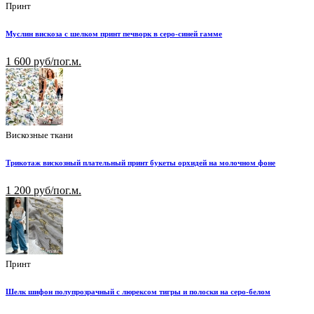
Принт
Муслин вискоза с шелком принт печворк в серо-синей гамме
1 600 руб/пог.м.
Вискозные ткани
Трикотаж вискозный плательный принт букеты орхидей на молочном фоне
1 200 руб/пог.м.
Принт
Шелк шифон полупрозрачный с люрексом тигры и полоски на серо-белом