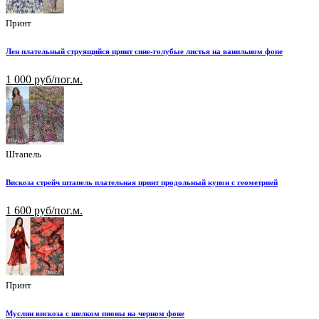
Принт
Лен плательный струящийся принт сине-голубые листья на ванильном фоне
1 000 руб/пог.м.
Штапель
Вискоза стрейч штапель плательная принт продольный купон с геометрией
1 600 руб/пог.м.
Принт
Муслин вискоза с шелком пионы на черном фоне