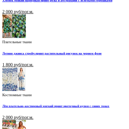
Хлопок тонкий нарядный принт розы и абстракция с золотыми горошками
2 000 руб/пог.м.
Плательные ткани
Летняя джинса стрейч принт растительный рисунок на черном фоне
1 800 руб/пог.м.
Костюмные ткани
Лён плательно-костюмный мягкий принт цветочный купон с синих тонах
2 000 руб/пог.м.