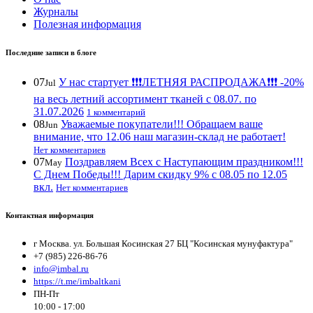
Журналы
Полезная информация
Последние записи в блоге
07
У нас стартует ❗️❗️❗️ЛЕТНЯЯ РАСПРОДАЖА❗️❗️❗️ -20%
Jul
на весь летний ассортимент тканей с 08.07. по
31.07.2026
1 комментарий
08
Уважаемые покупатели!!! Обращаем ваше
Jun
внимание, что 12.06 наш магазин-склад не работает!
Нет комментариев
07
Поздравляем Всех с Наступающим праздником!!!
May
С Днем Победы!!! Дарим скидку 9% с 08.05 по 12.05
вкл.
Нет комментариев
Контактная информация
г Москва. ул. Большая Косинская 27 БЦ "Косинская мунуфактура"
+7 (985) 226-86-76
info@imbal.ru
https://t.me/imbaltkani
ПН-Пт
10:00 - 17:00