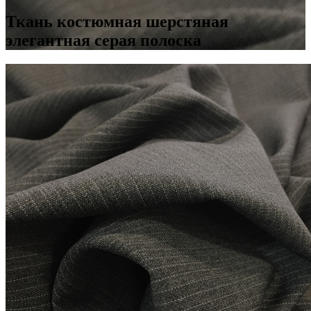
Ткань костюмная шерстяная
элегантная серая полоска