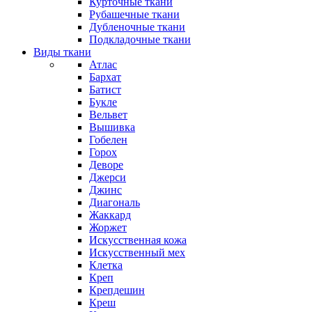
Курточные ткани
Рубашечные ткани
Дубленочные ткани
Подкладочные ткани
Виды ткани
Атлас
Бархат
Батист
Букле
Вельвет
Вышивка
Гобелен
Горох
Деворе
Джерси
Джинс
Диагональ
Жаккард
Жоржет
Искусственная кожа
Искусственный мех
Клетка
Креп
Крепдешин
Креш