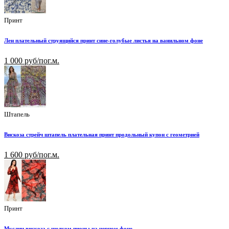
Принт
Лен плательный струящийся принт сине-голубые листья на ванильном фоне
1 000 руб/пог.м.
Штапель
Вискоза стрейч штапель плательная принт продольный купон с геометрией
1 600 руб/пог.м.
Принт
Муслин вискоза с шелком пионы на черном фоне