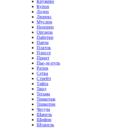
Кружево
Купон
Лоден
Люрекс
Муслин
Неопрен
Органза
Пайетки
Парча
Платок
Плиссе
Принт
Пье-де-пуль
Ратин
Сетка
Стрейч
Тафта
Твид
Тесьма
Трикотаж
Трикотин
Чесуча
Шанель
Шифон
Штапель