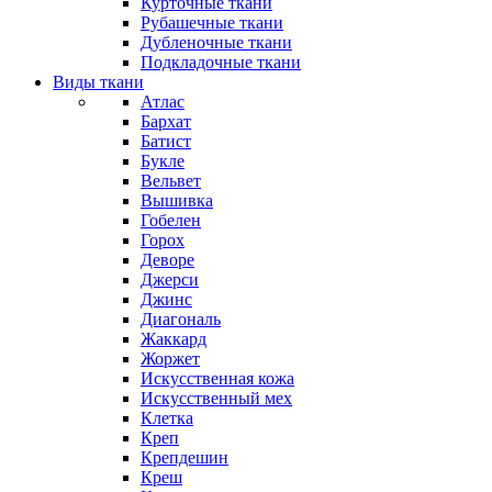
Курточные ткани
Рубашечные ткани
Дубленочные ткани
Подкладочные ткани
Виды ткани
Атлас
Бархат
Батист
Букле
Вельвет
Вышивка
Гобелен
Горох
Деворе
Джерси
Джинс
Диагональ
Жаккард
Жоржет
Искусственная кожа
Искусственный мех
Клетка
Креп
Крепдешин
Креш