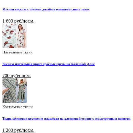
Муслин вискоза с шелком дизайн в оливково-синих тонах
1 600 руб/пог.м.
Плательные ткани
Вискоза плательная принт красные цветы на молочном фоне
700 руб/пог.м.
Костюмные ткани
Ткань шёлковая костюмно-плащёвая на хлопковой основе с геометричным принтом
1 200 руб/пог.м.