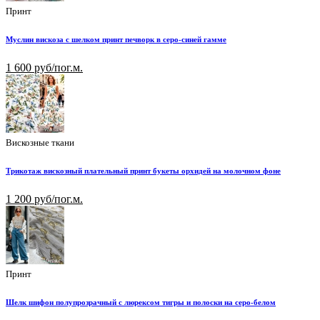
Принт
Муслин вискоза с шелком принт печворк в серо-синей гамме
1 600 руб/пог.м.
Вискозные ткани
Трикотаж вискозный плательный принт букеты орхидей на молочном фоне
1 200 руб/пог.м.
Принт
Шелк шифон полупрозрачный с люрексом тигры и полоски на серо-белом