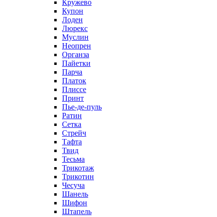
Кружево
Купон
Лоден
Люрекс
Муслин
Неопрен
Органза
Пайетки
Парча
Платок
Плиссе
Принт
Пье-де-пуль
Ратин
Сетка
Стрейч
Тафта
Твид
Тесьма
Трикотаж
Трикотин
Чесуча
Шанель
Шифон
Штапель