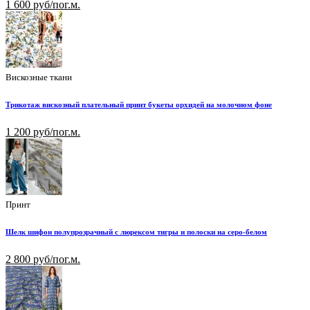
1 600 руб/пог.м.
Вискозные ткани
Трикотаж вискозный плательный принт букеты орхидей на молочном фоне
1 200 руб/пог.м.
Принт
Шелк шифон полупрозрачный с люрексом тигры и полоски на серо-белом
2 800 руб/пог.м.