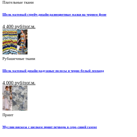
Плательные ткани
Шелк матовый стрейч дизайн разноцветные мазки на черном фоне
4 400 руб/пог.м.
Рубашечные ткани
Шелк матовый дизайн радужные полосы и черно-белый леопард
4 000 руб/пог.м.
Принт
Муслин вискоза с шелком принт печворк в серо-синей гамме