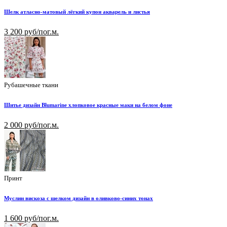
Шелк атласно-матовый лёгкий купон акварель и листья
3 200 руб/пог.м.
Рубашечные ткани
Шитье дизайн Blumarine хлопковое красные маки на белом фоне
2 000 руб/пог.м.
Принт
Муслин вискоза с шелком дизайн в оливково-синих тонах
1 600 руб/пог.м.