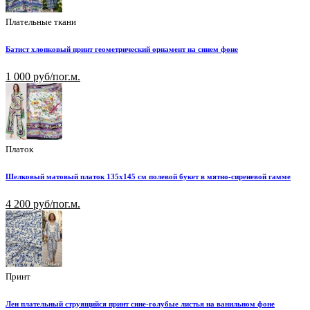
Плательные ткани
Батист хлопковый принт геометрический орнамент на синем фоне
1 000 руб/пог.м.
Платок
Шелковый матовый платок 135х145 см полевой букет в мятно-сиреневой гамме
4 200 руб/пог.м.
Принт
Лен плательный струящийся принт сине-голубые листья на ванильном фоне