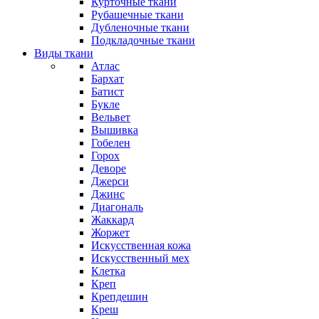
Курточные ткани
Рубашечные ткани
Дубленочные ткани
Подкладочные ткани
Виды ткани
Атлас
Бархат
Батист
Букле
Вельвет
Вышивка
Гобелен
Горох
Деворе
Джерси
Джинс
Диагональ
Жаккард
Жоржет
Искусственная кожа
Искусственный мех
Клетка
Креп
Крепдешин
Креш