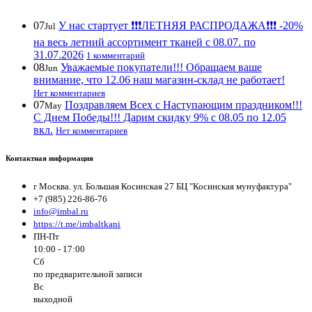
07
У нас стартует ❗️❗️❗️ЛЕТНЯЯ РАСПРОДАЖА❗️❗️❗️ -20%
Jul
на весь летний ассортимент тканей с 08.07. по
31.07.2026
1 комментарий
08
Уважаемые покупатели!!! Обращаем ваше
Jun
внимание, что 12.06 наш магазин-склад не работает!
Нет комментариев
07
Поздравляем Всех с Наступающим праздником!!!
May
С Днем Победы!!! Дарим скидку 9% с 08.05 по 12.05
вкл.
Нет комментариев
Контактная информация
г Москва. ул. Большая Косинская 27 БЦ "Косинская мунуфактура"
+7 (985) 226-86-76
info@imbal.ru
https://t.me/imbaltkani
ПН-Пт
10:00 - 17:00
Сб
по предварительной записи
Вс
выходной