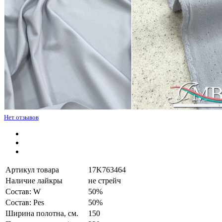
Нет отзывов
Артикул товара
17K763464
Наличие лайкры
не стрейч
Состав: W
50%
Состав: Pes
50%
Ширина полотна, см.
150