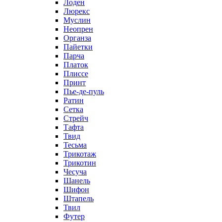
Лоден
Люрекс
Муслин
Неопрен
Органза
Пайетки
Парча
Платок
Плиссе
Принт
Пье-де-пуль
Ратин
Сетка
Стрейч
Тафта
Твид
Тесьма
Трикотаж
Трикотин
Чесуча
Шанель
Шифон
Штапель
Твил
Футер