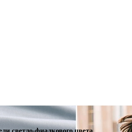
ли светло-фиалкового цвета