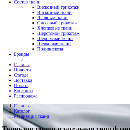
Состав ткани
Вискозный трикотаж
Вискозные ткани
Льняные ткани
Смесовый трикотаж
Хлопковые ткани
Шерстяной трикотаж
Шерстяные ткани
Шелковые ткани
Поливискоза
Бренды
Главная
Новости
Статьи
Доставка
Оплата
Контакты
Распродажа
Главная
Каталог
Реализация ткани
Ткань костюмно-плательная типа флане