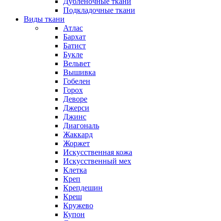
Дубленочные ткани
Подкладочные ткани
Виды ткани
Атлас
Бархат
Батист
Букле
Вельвет
Вышивка
Гобелен
Горох
Деворе
Джерси
Джинс
Диагональ
Жаккард
Жоржет
Искусственная кожа
Искусственный мех
Клетка
Креп
Крепдешин
Креш
Кружево
Купон