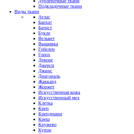
Дубленочные ткани
Подкладочные ткани
Виды ткани
Атлас
Бархат
Батист
Букле
Вельвет
Вышивка
Гобелен
Горох
Деворе
Джерси
Джинс
Диагональ
Жаккард
Жоржет
Искусственная кожа
Искусственный мех
Клетка
Креп
Крепдешин
Креш
Кружево
Купон