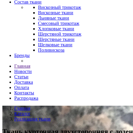
Состав ткани
Вискозный трикотаж
Вискозные ткани
Льняные ткани
Смесовый трикотаж
Хлопковые ткани
Шерстяной трикотаж
Шерстяные ткани
Шелковые ткани
Поливискоза
Бренды
Главная
Новости
Статьи
Доставка
Оплата
Контакты
Распродажа
Главная
Каталог
Реализация ткани
Ткань курточная двухсторонняя с лоден