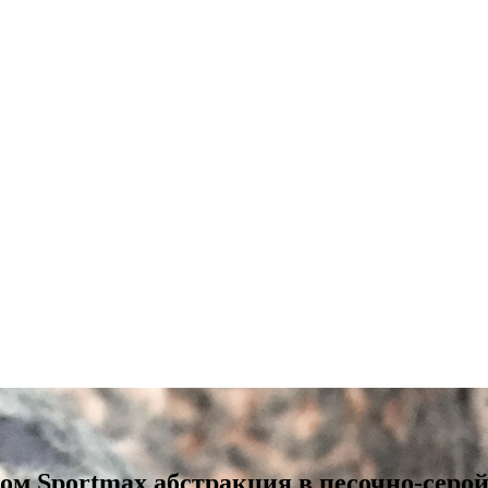
ом Sportmax абстракция в песочно-серо