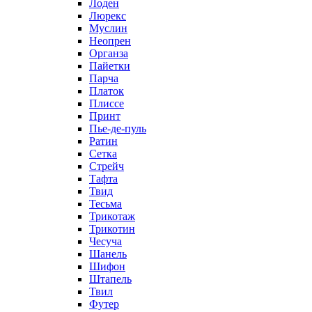
Лоден
Люрекс
Муслин
Неопрен
Органза
Пайетки
Парча
Платок
Плиссе
Принт
Пье-де-пуль
Ратин
Сетка
Стрейч
Тафта
Твид
Тесьма
Трикотаж
Трикотин
Чесуча
Шанель
Шифон
Штапель
Твил
Футер