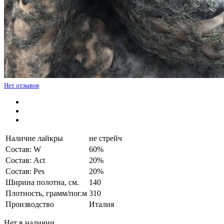
Нет отзывов
Наличие лайкры
не стрейч
Состав: W
60%
Состав: Act
20%
Состав: Pes
20%
Ширина полотна, см.
140
Плотность, грамм/пог.м
310
Производство
Италия
Нет в наличии