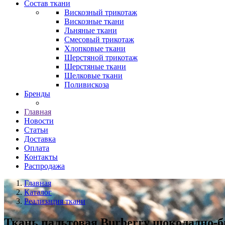
Состав ткани
Вискозный трикотаж
Вискозные ткани
Льняные ткани
Смесовый трикотаж
Хлопковые ткани
Шерстяной трикотаж
Шерстяные ткани
Шелковые ткани
Поливискоза
Бренды
Главная
Новости
Статьи
Доставка
Оплата
Контакты
Распродажа
Главная
Каталог
Реализация ткани
Ткань пальтовая Burberry шоколадно-б