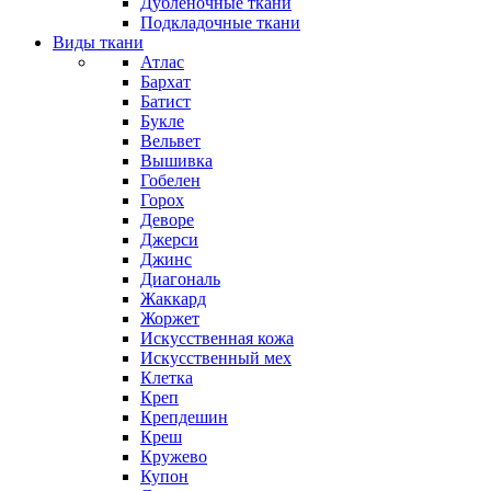
Дубленочные ткани
Подкладочные ткани
Виды ткани
Атлас
Бархат
Батист
Букле
Вельвет
Вышивка
Гобелен
Горох
Деворе
Джерси
Джинс
Диагональ
Жаккард
Жоржет
Искусственная кожа
Искусственный мех
Клетка
Креп
Крепдешин
Креш
Кружево
Купон