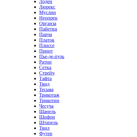
Лоден
Люрекс
Муслин
Неопрен
Органза
Пайетки
Парча
Платок
Плиссе
Принт
Пье-де-пуль
Ратин
Сетка
Стрейч
Тафта
Твид
Тесьма
Трикотаж
Трикотин
Чесуча
Шанель
Шифон
Штапель
Твил
Футер