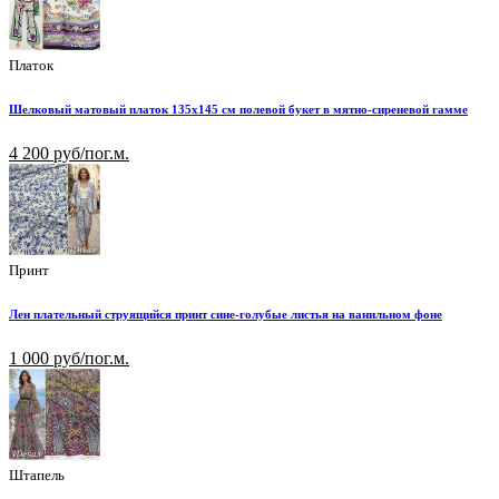
Платок
Шелковый матовый платок 135х145 см полевой букет в мятно-сиреневой гамме
4 200 руб/пог.м.
Принт
Лен плательный струящийся принт сине-голубые листья на ванильном фоне
1 000 руб/пог.м.
Штапель