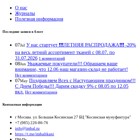
О нас
Журналы
Полезная информация
Последние записи в блоге
07
У нас стартует ❗️❗️❗️ЛЕТНЯЯ РАСПРОДАЖА❗️❗️❗️ -20%
Jul
на весь летний ассортимент тканей с 08.07. по
31.07.2026
1 комментарий
08
Уважаемые покупатели!!! Обращаем ваше
Jun
внимание, что 12.06 наш магазин-склад не работает!
Нет комментариев
07
Поздравляем Всех с Наступающим праздником!!!
May
С Днем Победы!!! Дарим скидку 9% с 08.05 по 12.05
вкл.
Нет комментариев
Контактная информация
г Москва. ул. Большая Косинская 27 БЦ "Косинская мунуфактура"
+7 (985) 226-86-76
info@imbal.ru
https://t.me/imbaltkani
ПН-Пт