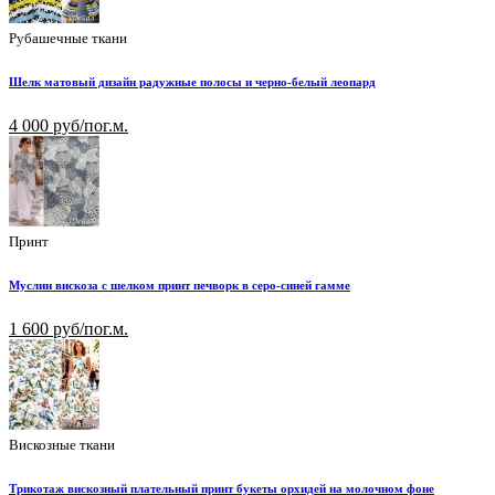
Рубашечные ткани
Шелк матовый дизайн радужные полосы и черно-белый леопард
4 000 руб/пог.м.
Принт
Муслин вискоза с шелком принт печворк в серо-синей гамме
1 600 руб/пог.м.
Вискозные ткани
Трикотаж вискозный плательный принт букеты орхидей на молочном фоне