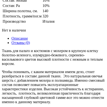
Состав: Mohair
10%
Состав: Pa
10%
Ширина полотна, см.
140
Плотность, грамм/пог.м
320
Производство
Италия
Нет в наличии
Описание
Отзывы (0)
Ткань для пальто и костюмов c мохером в крупную клетку
болотно-зеленого, изумрудно-бежевого, сиренево-
василькового цветов высокой плотности с нежным и теплым
ворсом.
Чтобы понимать, c каким материалом имеем дело, стоит
разобраться в составе данной ткани. Это натуральная овечья
шерсть c добавлением мохера и полиамида. Именно смесовый
состав позволяет повысить эксплуатационные
характеристики изделия. Высокая устойчивость к истиранию,
легкость, плотность, великолепная практичность благодаря
насыщенной глубокой цветовой гамме-все это можно отнести
именно к данному материалу.