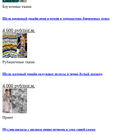
Блузочные ткани
Шелк креповый дизайн цепи и ремни в терракотово-бирюзовых тонах
4 600 руб/пог.м.
Рубашечные ткани
Шелк матовый дизайн радужные полосы и черно-белый леопард
4 000 руб/пог.м.
Принт
Муслин вискоза с шелком принт печворк в серо-синей гамме