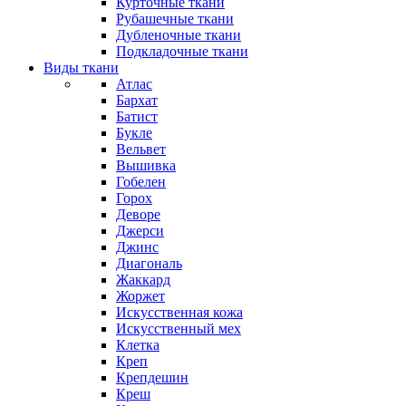
Курточные ткани
Рубашечные ткани
Дубленочные ткани
Подкладочные ткани
Виды ткани
Атлас
Бархат
Батист
Букле
Вельвет
Вышивка
Гобелен
Горох
Деворе
Джерси
Джинс
Диагональ
Жаккард
Жоржет
Искусственная кожа
Искусственный мех
Клетка
Креп
Крепдешин
Креш