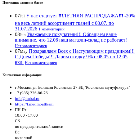
Последние записи в блоге
07
У нас стартует ❗️❗️❗️ЛЕТНЯЯ РАСПРОДАЖА❗️❗️❗️ -20%
Jul
на весь летний ассортимент тканей с 08.07. по
31.07.2026
1 комментарий
08
Уважаемые покупатели!!! Обращаем ваше
Jun
внимание, что 12.06 наш магазин-склад не работает!
Нет комментариев
07
Поздравляем Всех с Наступающим праздником!!!
May
С Днем Победы!!! Дарим скидку 9% с 08.05 по 12.05
вкл.
Нет комментариев
Контактная информация
г Москва. ул. Большая Косинская 27 БЦ "Косинская мунуфактура"
+7 (985) 226-86-76
info@imbal.ru
https://t.me/imbaltkani
ПН-Пт
10:00 - 17:00
Сб
по предварительной записи
Вс
выходной