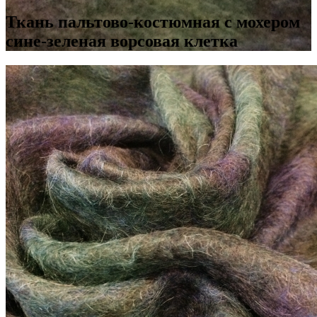
Ткань пальтово-костюмная с мохером
сине-зеленая ворсовая клетка