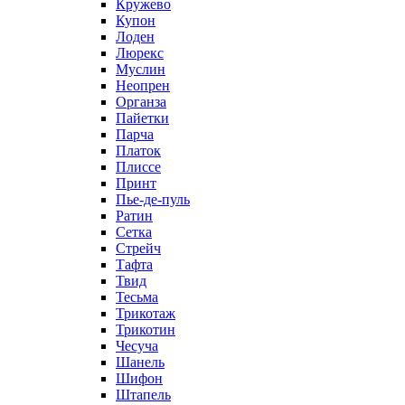
Кружево
Купон
Лоден
Люрекс
Муслин
Неопрен
Органза
Пайетки
Парча
Платок
Плиссе
Принт
Пье-де-пуль
Ратин
Сетка
Стрейч
Тафта
Твид
Тесьма
Трикотаж
Трикотин
Чесуча
Шанель
Шифон
Штапель