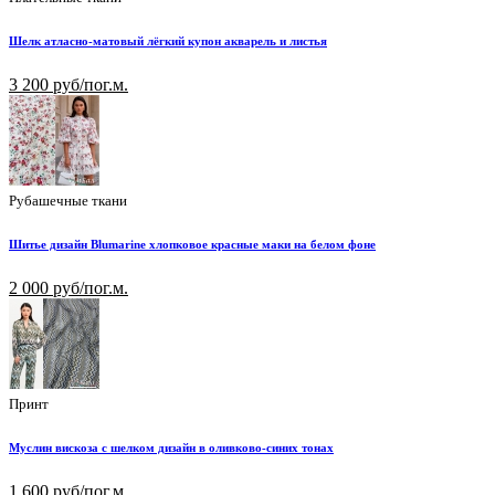
Шелк атласно-матовый лёгкий купон акварель и листья
3 200 руб/пог.м.
Рубашечные ткани
Шитье дизайн Blumarine хлопковое красные маки на белом фоне
2 000 руб/пог.м.
Принт
Муслин вискоза с шелком дизайн в оливково-синих тонах
1 600 руб/пог.м.