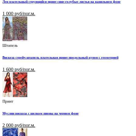
Лен плательный струящийся принт сине-голубые листья на ванильном фоне
1 000 руб/пог.м.
Штапель
Вискоза стрейч штапель плательная принт продольный купон с геометрией
1 600 руб/пог.м.
Принт
Муслин вискоза с шелком пионы на черном фоне
2 000 руб/пог.м.