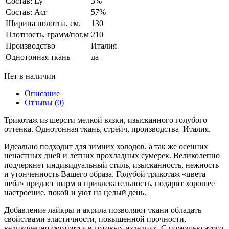
Состав: Ly
3%
Состав: Acr
57%
Ширина полотна, см.
130
Плотность, грамм/пог.м
210
Производство
Италия
Однотонная ткань
да
Нет в наличии
Описание
Отзывы (0)
Трикотаж из шерсти мелкой вязки, изысканного голубого
оттенка. Однотонная ткань, стрейч, производства Италия.
Идеально подходит для зимних холодов, а так же осенних
ненастных дней и летних прохладных сумерек. Великолепно
подчеркнет индивидуальный стиль, изысканность, нежность
и утонченность Вашего образа. Голубой трикотаж «цвета
неба» придаст шарм и привлекательность, подарит хорошее
настроение, покой и уют на целый день.
Добавление лайкры и акрила позволяют ткани обладать
свойствами эластичности, повышенной прочности,
великолепно смотрятся в готовых изделиях. С помощью этого