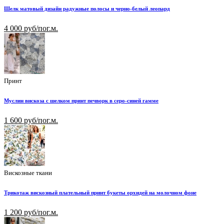
Шелк матовый дизайн радужные полосы и черно-белый леопард
4 000 руб/пог.м.
Принт
Муслин вискоза с шелком принт печворк в серо-синей гамме
1 600 руб/пог.м.
Вискозные ткани
Трикотаж вискозный плательный принт букеты орхидей на молочном фоне
1 200 руб/пог.м.