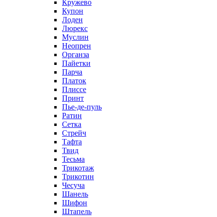
Кружево
Купон
Лоден
Люрекс
Муслин
Неопрен
Органза
Пайетки
Парча
Платок
Плиссе
Принт
Пье-де-пуль
Ратин
Сетка
Стрейч
Тафта
Твид
Тесьма
Трикотаж
Трикотин
Чесуча
Шанель
Шифон
Штапель