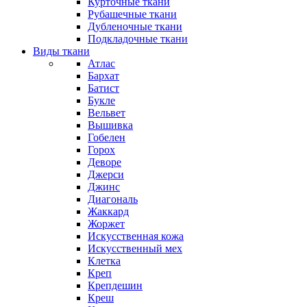
Курточные ткани
Рубашечные ткани
Дубленочные ткани
Подкладочные ткани
Виды ткани
Атлас
Бархат
Батист
Букле
Вельвет
Вышивка
Гобелен
Горох
Деворе
Джерси
Джинс
Диагональ
Жаккард
Жоржет
Искусственная кожа
Искусственный мех
Клетка
Креп
Крепдешин
Креш