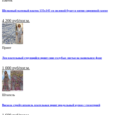
Платок
Шелковый матовый платок 135х145 см полевой букет в мятно-сиреневой гамме
4 200 руб/пог.м.
Принт
Лен плательный струящийся принт сине-голубые листья на ванильном фоне
1 000 руб/пог.м.
Штапель
Вискоза стрейч штапель плательная принт продольный купон с геометрией