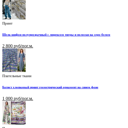
Принт
Шелк шифон полупрозрачный с люрексом тигры и полоски на серо-белом
2 800 руб/пог.м.
Плательные ткани
Батист хлопковый принт геометрический орнамент на синем фоне
1 000 руб/пог.м.