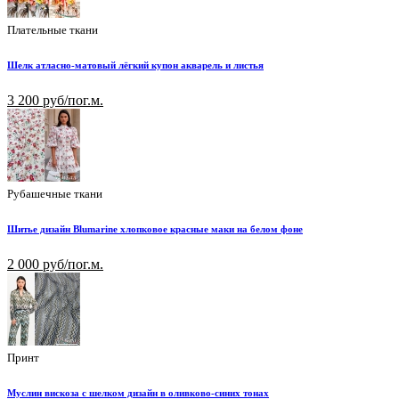
Плательные ткани
Шелк атласно-матовый лёгкий купон акварель и листья
3 200 руб/пог.м.
Рубашечные ткани
Шитье дизайн Blumarine хлопковое красные маки на белом фоне
2 000 руб/пог.м.
Принт
Муслин вискоза с шелком дизайн в оливково-синих тонах