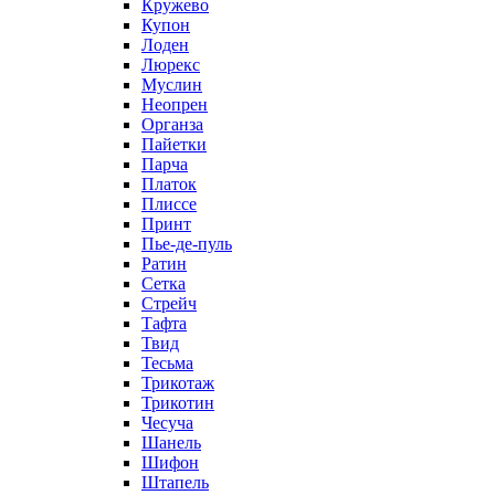
Кружево
Купон
Лоден
Люрекс
Муслин
Неопрен
Органза
Пайетки
Парча
Платок
Плиссе
Принт
Пье-де-пуль
Ратин
Сетка
Стрейч
Тафта
Твид
Тесьма
Трикотаж
Трикотин
Чесуча
Шанель
Шифон
Штапель