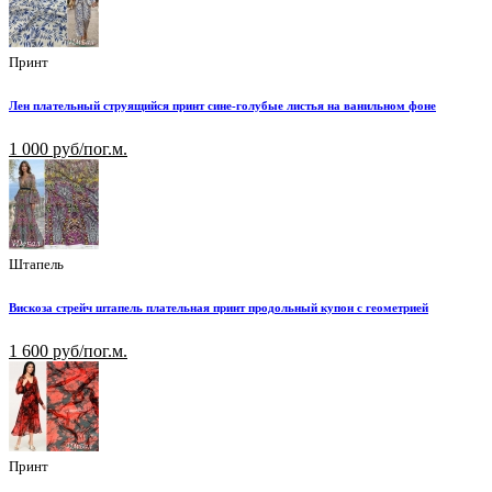
Принт
Лен плательный струящийся принт сине-голубые листья на ванильном фоне
1 000 руб/пог.м.
Штапель
Вискоза стрейч штапель плательная принт продольный купон с геометрией
1 600 руб/пог.м.
Принт