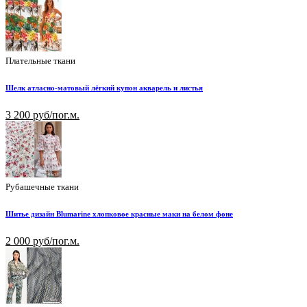
Плательные ткани
Шелк атласно-матовый лёгкий купон акварель и листья
3 200 руб/пог.м.
Рубашечные ткани
Шитье дизайн Blumarine хлопковое красные маки на белом фоне
2 000 руб/пог.м.