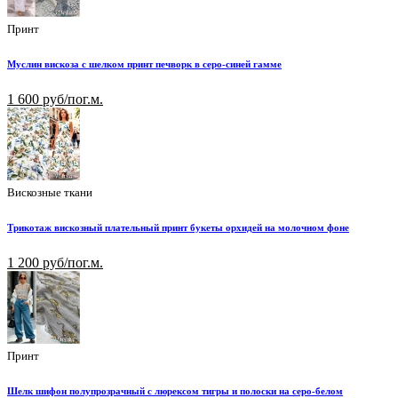
Принт
Муслин вискоза с шелком принт печворк в серо-синей гамме
1 600 руб/пог.м.
Вискозные ткани
Трикотаж вискозный плательный принт букеты орхидей на молочном фоне
1 200 руб/пог.м.
Принт
Шелк шифон полупрозрачный с люрексом тигры и полоски на серо-белом