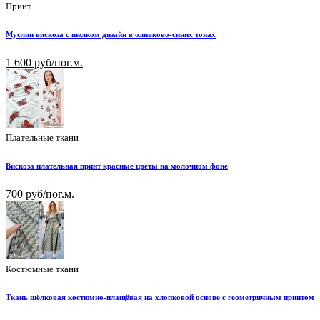
Принт
Муслин вискоза с шелком дизайн в оливково-синих тонах
1 600 руб/пог.м.
Плательные ткани
Вискоза плательная принт красные цветы на молочном фоне
700 руб/пог.м.
Костюмные ткани
Ткань шёлковая костюмно-плащёвая на хлопковой основе с геометричным принтом