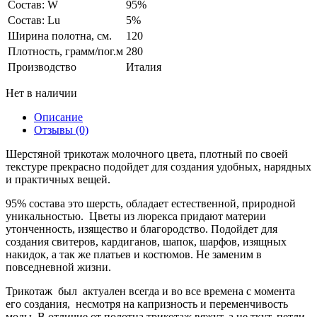
Состав: W
95%
Состав: Lu
5%
Ширина полотна, см.
120
Плотность, грамм/пог.м
280
Производство
Италия
Нет в наличии
Описание
Отзывы (0)
Шерстяной трикотаж молочного цвета, плотный по своей
текстуре прекрасно подойдет для создания удобных, нарядных
и практичных вещей.
95% состава это шерсть, обладает естественной, природной
уникальностью. Цветы из люрекса придают материи
утонченность, изящество и благородство. Подойдет для
создания свитеров, кардиганов, шапок, шарфов, изящных
накидок, а так же платьев и костюмов. Не заменим в
повседневной жизни.
Трикотаж был актуален всегда и во все времена с момента
его создания, несмотря на капризность и переменчивость
моды. В отличие от полотна трикотаж вяжут, а не ткут, петли