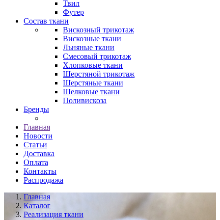
Твил
Футер
Состав ткани
Вискозный трикотаж
Вискозные ткани
Льняные ткани
Смесовый трикотаж
Хлопковые ткани
Шерстяной трикотаж
Шерстяные ткани
Шелковые ткани
Поливискоза
Бренды
Главная
Новости
Статьи
Доставка
Оплата
Контакты
Распродажа
Главная
Каталог
Реализация ткани