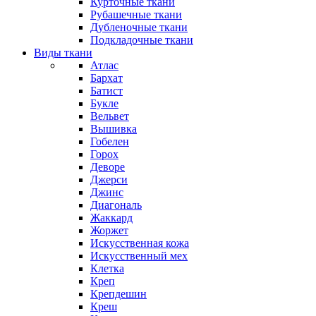
Курточные ткани
Рубашечные ткани
Дубленочные ткани
Подкладочные ткани
Виды ткани
Атлас
Бархат
Батист
Букле
Вельвет
Вышивка
Гобелен
Горох
Деворе
Джерси
Джинс
Диагональ
Жаккард
Жоржет
Искусственная кожа
Искусственный мех
Клетка
Креп
Крепдешин
Креш