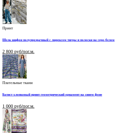
Принт
Шелк шифон полупрозрачный с люрексом тигры и полоски на серо-белом
2 800 руб/пог.м.
Плательные ткани
Батист хлопковый принт геометрический орнамент на синем фоне
1 000 руб/пог.м.