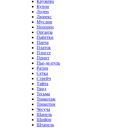
Кружево
Купон
Лоден
Люрекс
Муслин
Неопрен
Органза
Пайетки
Парча
Платок
Плиссе
Принт
Пье-де-пуль
Ратин
Сетка
Стрейч
Тафта
Твид
Тесьма
Трикотаж
Трикотин
Чесуча
Шанель
Шифон
Штапель