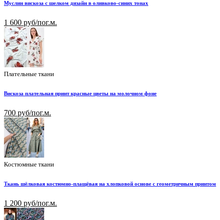
Муслин вискоза с шелком дизайн в оливково-синих тонах
1 600 руб/пог.м.
Плательные ткани
Вискоза плательная принт красные цветы на молочном фоне
700 руб/пог.м.
Костюмные ткани
Ткань шёлковая костюмно-плащёвая на хлопковой основе с геометричным принтом
1 200 руб/пог.м.