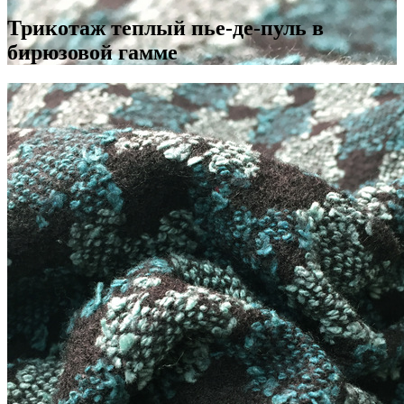
Трикотаж теплый пье-де-пуль в
бирюзовой гамме