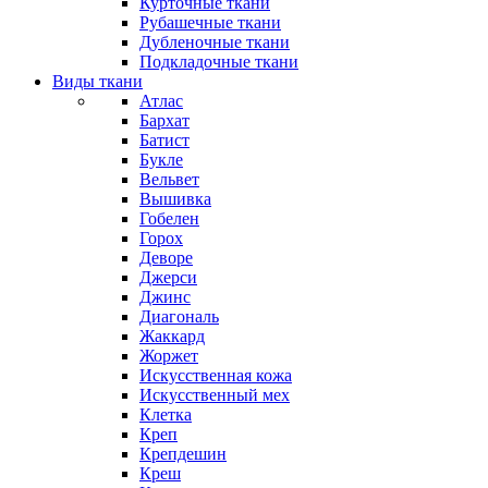
Курточные ткани
Рубашечные ткани
Дубленочные ткани
Подкладочные ткани
Виды ткани
Атлас
Бархат
Батист
Букле
Вельвет
Вышивка
Гобелен
Горох
Деворе
Джерси
Джинс
Диагональ
Жаккард
Жоржет
Искусственная кожа
Искусственный мех
Клетка
Креп
Крепдешин
Креш