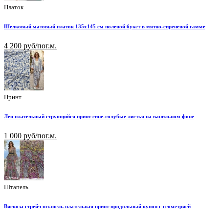
Платок
Шелковый матовый платок 135х145 см полевой букет в мятно-сиреневой гамме
4 200 руб/пог.м.
Принт
Лен плательный струящийся принт сине-голубые листья на ванильном фоне
1 000 руб/пог.м.
Штапель
Вискоза стрейч штапель плательная принт продольный купон с геометрией