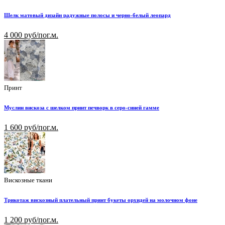
Шелк матовый дизайн радужные полосы и черно-белый леопард
4 000 руб/пог.м.
Принт
Муслин вискоза с шелком принт печворк в серо-синей гамме
1 600 руб/пог.м.
Вискозные ткани
Трикотаж вискозный плательный принт букеты орхидей на молочном фоне
1 200 руб/пог.м.