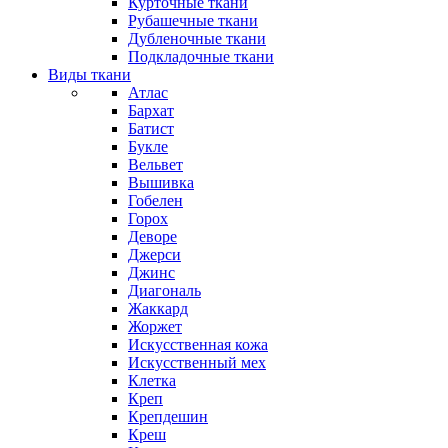
Курточные ткани
Рубашечные ткани
Дубленочные ткани
Подкладочные ткани
Виды ткани
Атлас
Бархат
Батист
Букле
Вельвет
Вышивка
Гобелен
Горох
Деворе
Джерси
Джинс
Диагональ
Жаккард
Жоржет
Искусственная кожа
Искусственный мех
Клетка
Креп
Крепдешин
Креш