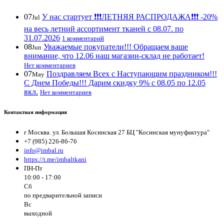
07
У нас стартует ❗️❗️❗️ЛЕТНЯЯ РАСПРОДАЖА❗️❗️❗️ -20%
Jul
на весь летний ассортимент тканей с 08.07. по
31.07.2026
1 комментарий
08
Уважаемые покупатели!!! Обращаем ваше
Jun
внимание, что 12.06 наш магазин-склад не работает!
Нет комментариев
07
Поздравляем Всех с Наступающим праздником!!!
May
С Днем Победы!!! Дарим скидку 9% с 08.05 по 12.05
вкл.
Нет комментариев
Контактная информация
г Москва. ул. Большая Косинская 27 БЦ "Косинская мунуфактура"
+7 (985) 226-86-76
info@imbal.ru
https://t.me/imbaltkani
ПН-Пт
10:00 - 17:00
Сб
по предварительной записи
Вс
выходной