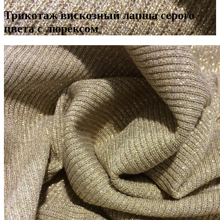
Трикотаж вискозный лапша серого
цвета с люрексом