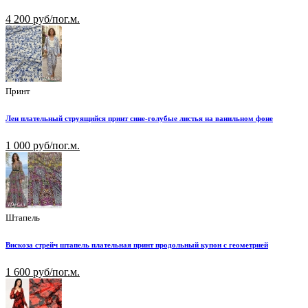
4 200 руб/пог.м.
Принт
Лен плательный струящийся принт сине-голубые листья на ванильном фоне
1 000 руб/пог.м.
Штапель
Вискоза стрейч штапель плательная принт продольный купон с геометрией
1 600 руб/пог.м.