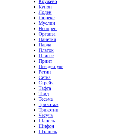
Кружево
Купон
Лоден
Люрекс
Муслин
Неопрен
Органза
Пайетки
Парча
Платок
Плиссе
Принт
Пье-де-пуль
Ратин
Сетка
Стрейч
Тафта
Твид
Тесьма
Трикотаж
Трикотин
Чесуча
Шанель
Шифон
Штапель