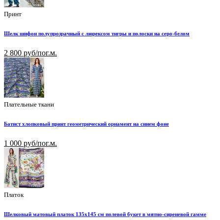
Принт
Шелк шифон полупрозрачный с люрексом тигры и полоски на серо-белом
2 800 руб/пог.м.
Плательные ткани
Батист хлопковый принт геометрический орнамент на синем фоне
1 000 руб/пог.м.
Платок
Шелковый матовый платок 135х145 см полевой букет в мятно-сиреневой гамме