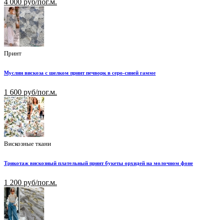
4 000 руб/пог.м.
Принт
Муслин вискоза с шелком принт печворк в серо-синей гамме
1 600 руб/пог.м.
Вискозные ткани
Трикотаж вискозный плательный принт букеты орхидей на молочном фоне
1 200 руб/пог.м.