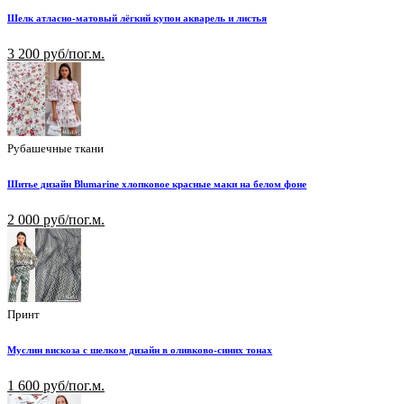
Шелк атласно-матовый лёгкий купон акварель и листья
3 200 руб/пог.м.
Рубашечные ткани
Шитье дизайн Blumarine хлопковое красные маки на белом фоне
2 000 руб/пог.м.
Принт
Муслин вискоза с шелком дизайн в оливково-синих тонах
1 600 руб/пог.м.