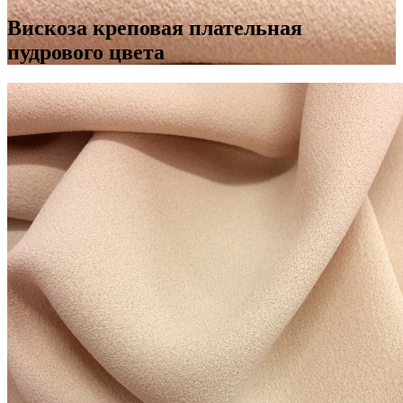
Вискоза креповая плательная
пудрового цвета