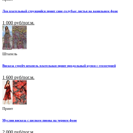
Лен плательный струящийся принт сине-голубые листья на ванильном фоне
1 000 руб/пог.м.
Штапель
Вискоза стрейч штапель плательная принт продольный купон с геометрией
1 600 руб/пог.м.
Принт
Муслин вискоза с шелком пионы на черном фоне
2 000 руб/пог.м.