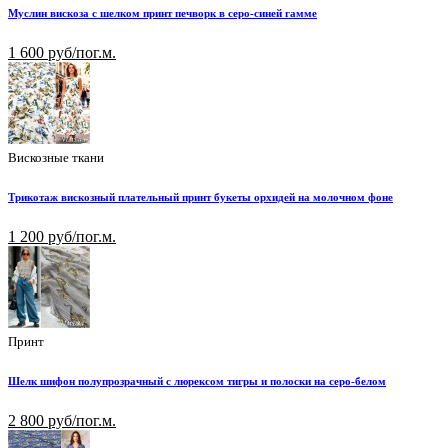
Муслин вискоза с шелком принт печворк в серо-синей гамме
1 600 руб/пог.м.
Вискозные ткани
Трикотаж вискозный плательный принт букеты орхидей на молочном фоне
1 200 руб/пог.м.
Принт
Шелк шифон полупрозрачный с люрексом тигры и полоски на серо-белом
2 800 руб/пог.м.