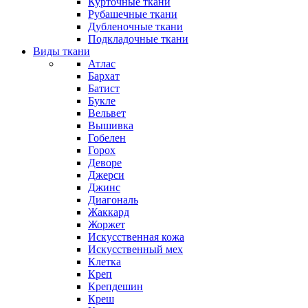
Курточные ткани
Рубашечные ткани
Дубленочные ткани
Подкладочные ткани
Виды ткани
Атлас
Бархат
Батист
Букле
Вельвет
Вышивка
Гобелен
Горох
Деворе
Джерси
Джинс
Диагональ
Жаккард
Жоржет
Искусственная кожа
Искусственный мех
Клетка
Креп
Крепдешин
Креш