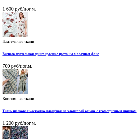
1 600 руб/пог.м.
Плательные ткани
Вискоза плательная принт красные цветы на молочном фоне
700 руб/пог.м.
Костюмные ткани
Ткань шёлковая костюмно-плащёвая на хлопковой основе с геометричным принтом
1 200 руб/пог.м.