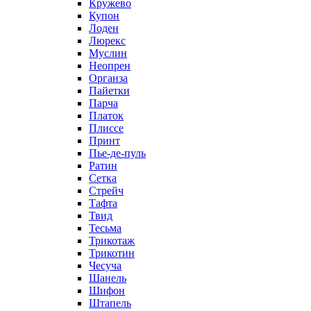
Кружево
Купон
Лоден
Люрекс
Муслин
Неопрен
Органза
Пайетки
Парча
Платок
Плиссе
Принт
Пье-де-пуль
Ратин
Сетка
Стрейч
Тафта
Твид
Тесьма
Трикотаж
Трикотин
Чесуча
Шанель
Шифон
Штапель