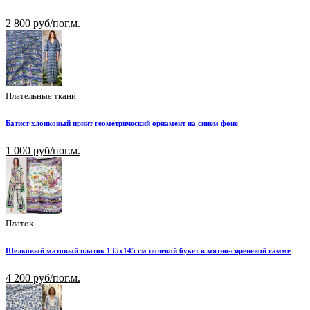
2 800 руб/пог.м.
Плательные ткани
Батист хлопковый принт геометрический орнамент на синем фоне
1 000 руб/пог.м.
Платок
Шелковый матовый платок 135х145 см полевой букет в мятно-сиреневой гамме
4 200 руб/пог.м.