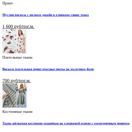
Принт
Муслин вискоза с шелком дизайн в оливково-синих тонах
1 600 руб/пог.м.
Плательные ткани
Вискоза плательная принт красные цветы на молочном фоне
700 руб/пог.м.
Костюмные ткани
Ткань шёлковая костюмно-плащёвая на хлопковой основе с геометричным принтом