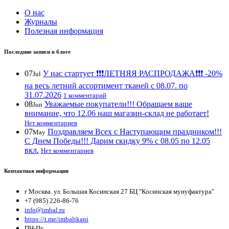
О нас
Журналы
Полезная информация
Последние записи в блоге
07
У нас стартует ❗️❗️❗️ЛЕТНЯЯ РАСПРОДАЖА❗️❗️❗️ -20%
Jul
на весь летний ассортимент тканей с 08.07. по
31.07.2026
1 комментарий
08
Уважаемые покупатели!!! Обращаем ваше
Jun
внимание, что 12.06 наш магазин-склад не работает!
Нет комментариев
07
Поздравляем Всех с Наступающим праздником!!!
May
С Днем Победы!!! Дарим скидку 9% с 08.05 по 12.05
вкл.
Нет комментариев
Контактная информация
г Москва. ул. Большая Косинская 27 БЦ "Косинская мунуфактура"
+7 (985) 226-86-76
info@imbal.ru
https://t.me/imbaltkani
ПН-Пт