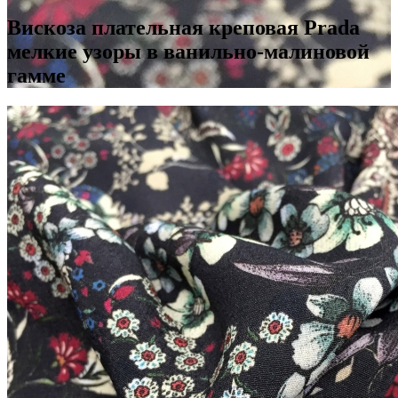
Вискоза плательная креповая Prada
мелкие узоры в ванильно-малиновой
гамме