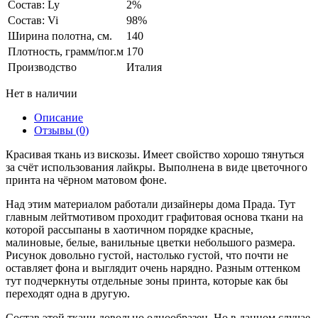
Состав: Ly
2%
Состав: Vi
98%
Ширина полотна, см.
140
Плотность, грамм/пог.м
170
Производство
Италия
Нет в наличии
Описание
Отзывы (0)
Красивая ткань из вискозы. Имеет свойство хорошо тянуться
за счёт использования лайкры. Выполнена в виде цветочного
принта на чёрном матовом фоне.
Над этим материалом работали дизайнеры дома Прада. Тут
главным лейтмотивом проходит графитовая основа ткани на
которой рассыпаны в хаотичном порядке красные,
малиновые, белые, ванильные цветки небольшого размера.
Рисунок довольно густой, настолько густой, что почти не
оставляет фона и выглядит очень нарядно. Разным оттенком
тут подчеркнуты отдельные зоны принта, которые как бы
переходят одна в другую.
Состав этой ткани довольно однообразен. Но в данном случае