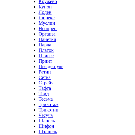
Кружево
Купон
Лоден
Люрекс
Муслин
Неопрен
Органза
Пайетки
Парча
Платок
Плиссе
Принт
Пье-де-пуль
Ратин
Сетка
Стрейч
Тафта
Твид
Тесьма
Трикотаж
Трикотин
Чесуча
Шанель
Шифон
Штапель