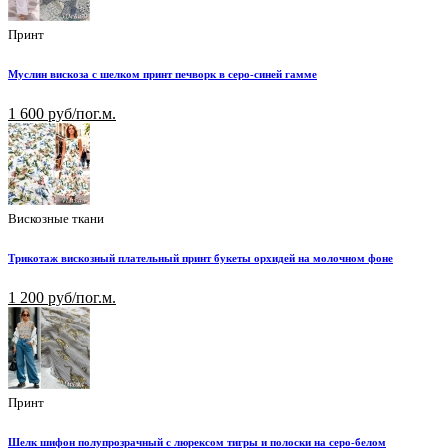
Принт
Муслин вискоза с шелком принт печворк в серо-синей гамме
1 600 руб/пог.м.
Вискозные ткани
Трикотаж вискозный плательный принт букеты орхидей на молочном фоне
1 200 руб/пог.м.
Принт
Шелк шифон полупрозрачный с люрексом тигры и полоски на серо-белом