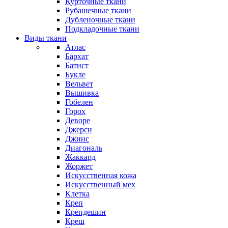
Курточные ткани
Рубашечные ткани
Дубленочные ткани
Подкладочные ткани
Виды ткани
Атлас
Бархат
Батист
Букле
Вельвет
Вышивка
Гобелен
Горох
Деворе
Джерси
Джинс
Диагональ
Жаккард
Жоржет
Искусственная кожа
Искусственный мех
Клетка
Креп
Крепдешин
Креш