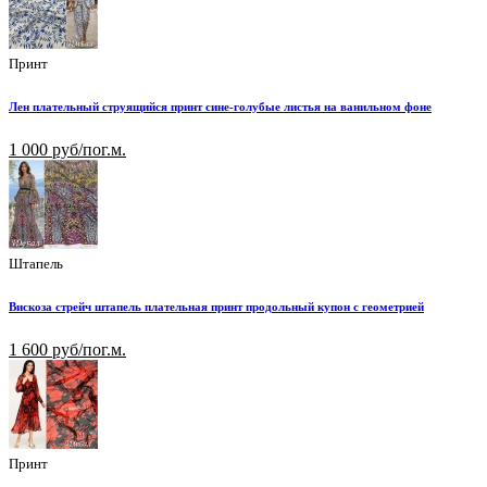
Принт
Лен плательный струящийся принт сине-голубые листья на ванильном фоне
1 000 руб/пог.м.
Штапель
Вискоза стрейч штапель плательная принт продольный купон с геометрией
1 600 руб/пог.м.
Принт