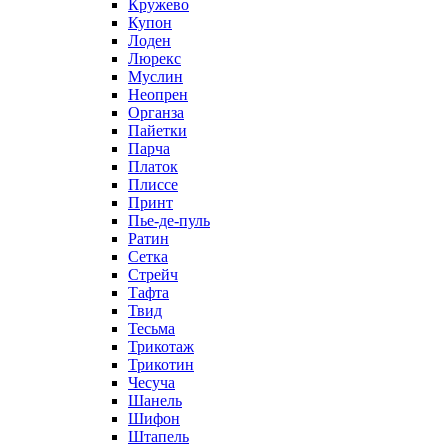
Кружево
Купон
Лоден
Люрекс
Муслин
Неопрен
Органза
Пайетки
Парча
Платок
Плиссе
Принт
Пье-де-пуль
Ратин
Сетка
Стрейч
Тафта
Твид
Тесьма
Трикотаж
Трикотин
Чесуча
Шанель
Шифон
Штапель