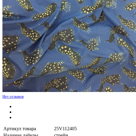
Нет отзывов
Артикул товара
25V112405
Наличие лайкры
стрейч