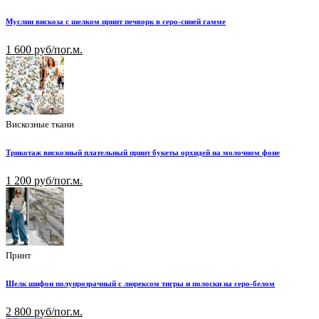
Муслин вискоза с шелком принт печворк в серо-синей гамме
1 600 руб/пог.м.
Вискозные ткани
Трикотаж вискозный плательный принт букеты орхидей на молочном фоне
1 200 руб/пог.м.
Принт
Шелк шифон полупрозрачный с люрексом тигры и полоски на серо-белом
2 800 руб/пог.м.