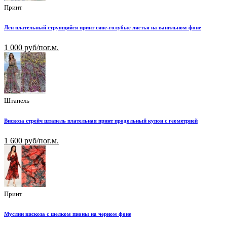
Принт
Лен плательный струящийся принт сине-голубые листья на ванильном фоне
1 000 руб/пог.м.
Штапель
Вискоза стрейч штапель плательная принт продольный купон с геометрией
1 600 руб/пог.м.
Принт
Муслин вискоза с шелком пионы на черном фоне