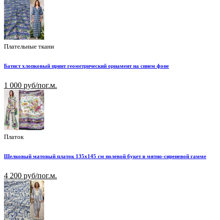
Плательные ткани
Батист хлопковый принт геометрический орнамент на синем фоне
1 000 руб/пог.м.
Платок
Шелковый матовый платок 135х145 см полевой букет в мятно-сиреневой гамме
4 200 руб/пог.м.