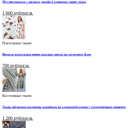
Муслин вискоза с шелком дизайн в оливково-синих тонах
1 600 руб/пог.м.
Плательные ткани
Вискоза плательная принт красные цветы на молочном фоне
700 руб/пог.м.
Костюмные ткани
Ткань шёлковая костюмно-плащёвая на хлопковой основе с геометричным принтом
1 200 руб/пог.м.