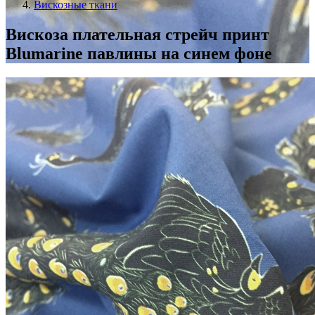
Вискозные ткани
Вискоза плательная стрейч принт
Blumarine павлины на синем фоне