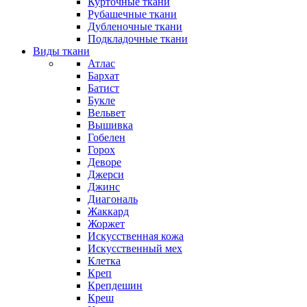
Курточные ткани
Рубашечные ткани
Дубленочные ткани
Подкладочные ткани
Виды ткани
Атлас
Бархат
Батист
Букле
Вельвет
Вышивка
Гобелен
Горох
Деворе
Джерси
Джинс
Диагональ
Жаккард
Жоржет
Искусственная кожа
Искусственный мех
Клетка
Креп
Крепдешин
Креш