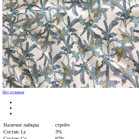
Нет отзывов
Наличие лайкры
стрейч
Состав: Ly
3%
Состав: Co
97%