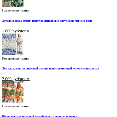
Плательные ткани
Летняя джинса стрейч принт растительный рисунок на черном фоне
1 800 руб/пог.м.
Костюмные ткани
Лён плательно-костюмный мягкий принт цветочный купон с синих тонах
2 000 руб/пог.м.
Плательные ткани
Шелк атласно-матовый лёгкий купон акварель и листья