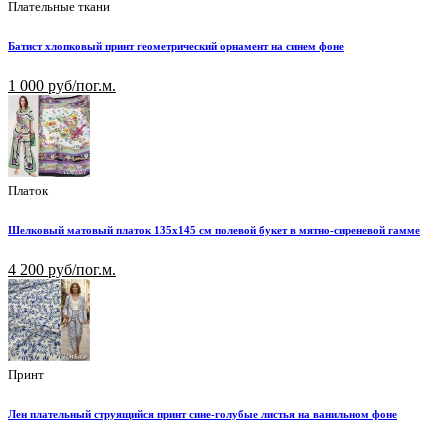
Плательные ткани
Батист хлопковый принт геометрический орнамент на синем фоне
1 000 руб/пог.м.
Платок
Шелковый матовый платок 135х145 см полевой букет в мятно-сиреневой гамме
4 200 руб/пог.м.
Принт
Лен плательный струящийся принт сине-голубые листья на ванильном фоне