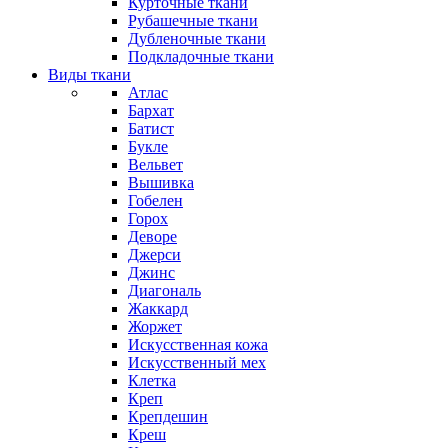
Курточные ткани
Рубашечные ткани
Дубленочные ткани
Подкладочные ткани
Виды ткани
Атлас
Бархат
Батист
Букле
Вельвет
Вышивка
Гобелен
Горох
Деворе
Джерси
Джинс
Диагональ
Жаккард
Жоржет
Искусственная кожа
Искусственный мех
Клетка
Креп
Крепдешин
Креш