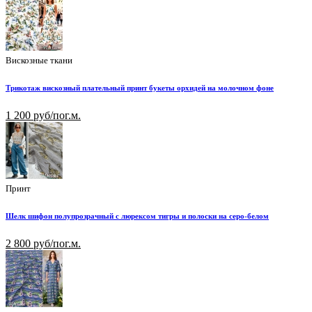
Вискозные ткани
Трикотаж вискозный плательный принт букеты орхидей на молочном фоне
1 200 руб/пог.м.
Принт
Шелк шифон полупрозрачный с люрексом тигры и полоски на серо-белом
2 800 руб/пог.м.