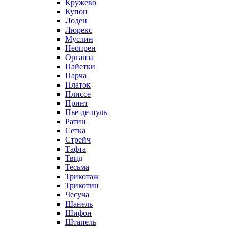
Кружево
Купон
Лоден
Люрекс
Муслин
Неопрен
Органза
Пайетки
Парча
Платок
Плиссе
Принт
Пье-де-пуль
Ратин
Сетка
Стрейч
Тафта
Твид
Тесьма
Трикотаж
Трикотин
Чесуча
Шанель
Шифон
Штапель