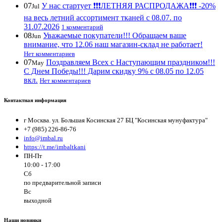
07
У нас стартует ❗️❗️❗️ЛЕТНЯЯ РАСПРОДАЖА❗️❗️❗️ -20%
Jul
на весь летний ассортимент тканей с 08.07. по
31.07.2026
1 комментарий
08
Уважаемые покупатели!!! Обращаем ваше
Jun
внимание, что 12.06 наш магазин-склад не работает!
Нет комментариев
07
Поздравляем Всех с Наступающим праздником!!!
May
С Днем Победы!!! Дарим скидку 9% с 08.05 по 12.05
вкл.
Нет комментариев
Контактная информация
г Москва. ул. Большая Косинская 27 БЦ "Косинская мунуфактура"
+7 (985) 226-86-76
info@imbal.ru
https://t.me/imbaltkani
ПН-Пт
10:00 - 17:00
Сб
по предварительной записи
Вс
выходной
Наши новинки