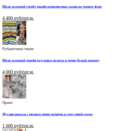
Шелк матовый стрейч дизайн разноцветные мазки на черном фоне
4 400 руб/пог.м.
Рубашечные ткани
Шелк матовый дизайн радужные полосы и черно-белый леопард
4 000 руб/пог.м.
Принт
Муслин вискоза с шелком принт печворк в серо-синей гамме
1 600 руб/пог.м.