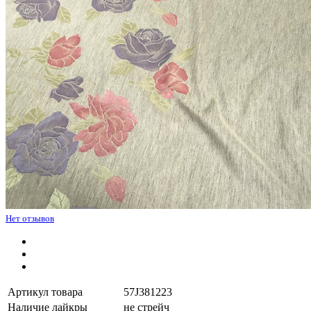
Нет отзывов
Артикул товара
57J381223
Наличие лайкры
не стрейч