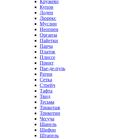
Кружево
Купон
Лоден
Люрекс
Муслин
Неопрен
Органза
Пайетки
Парча
Платок
Плиссе
Принт
Пье-де-пуль
Ратин
Сетка
Стрейч
Тафта
Твид
Тесьма
Трикотаж
Трикотин
Чесуча
Шанель
Шифон
Штапель