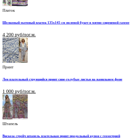
Платок
Шелковый матовый платок 135х145 см полевой букет в мятно-сиреневой гамме
4 200 руб/пог.м.
Принт
Лен плательный струящийся принт сине-голубые листья на ванильном фоне
1 000 руб/пог.м.
Штапель
Вискоза стрейч штапель плательная принт продольный купон с геометрией