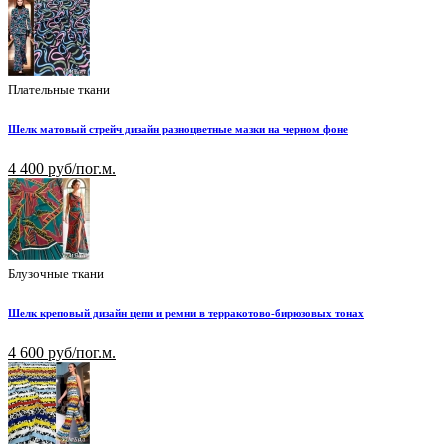
Плательные ткани
Шелк матовый стрейч дизайн разноцветные мазки на черном фоне
4 400 руб/пог.м.
Блузочные ткани
Шелк креповый дизайн цепи и ремни в терракотово-бирюзовых тонах
4 600 руб/пог.м.