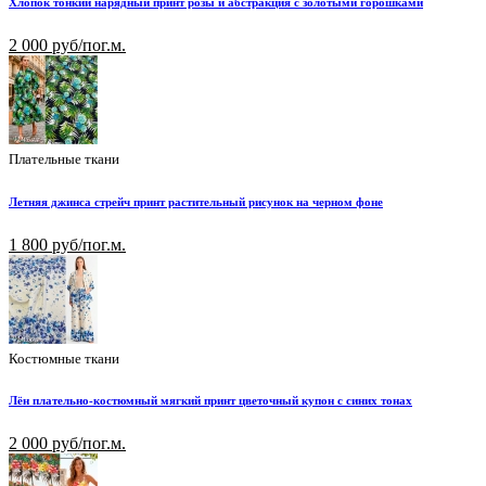
Хлопок тонкий нарядный принт розы и абстракция с золотыми горошками
2 000 руб/пог.м.
Плательные ткани
Летняя джинса стрейч принт растительный рисунок на черном фоне
1 800 руб/пог.м.
Костюмные ткани
Лён плательно-костюмный мягкий принт цветочный купон с синих тонах
2 000 руб/пог.м.