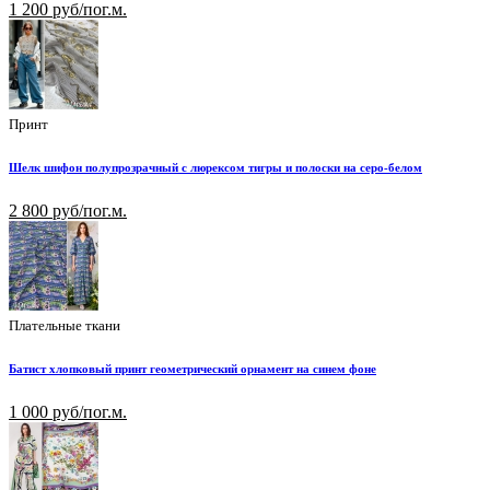
1 200 руб/пог.м.
Принт
Шелк шифон полупрозрачный с люрексом тигры и полоски на серо-белом
2 800 руб/пог.м.
Плательные ткани
Батист хлопковый принт геометрический орнамент на синем фоне
1 000 руб/пог.м.