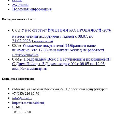
Журналы
Полезная информация
Последние записи в блоге
07
У нас стартует ❗️❗️❗️ЛЕТНЯЯ РАСПРОДАЖА❗️❗️❗️ -20%
Jul
на весь летний ассортимент тканей с 08.07. по
31.07.2026
1 комментарий
08
Уважаемые покупатели!!! Обращаем ваше
Jun
внимание, что 12.06 наш магазин-склад не работает!
Нет комментариев
07
Поздравляем Всех с Наступающим праздником!!!
May
С Днем Победы!!! Дарим скидку 9% с 08.05 по 12.05
вкл.
Нет комментариев
Контактная информация
г Москва. ул. Большая Косинская 27 БЦ "Косинская мунуфактура"
+7 (985) 226-86-76
info@imbal.ru
https://t.me/imbaltkani
ПН-Пт
10:00 - 17:00