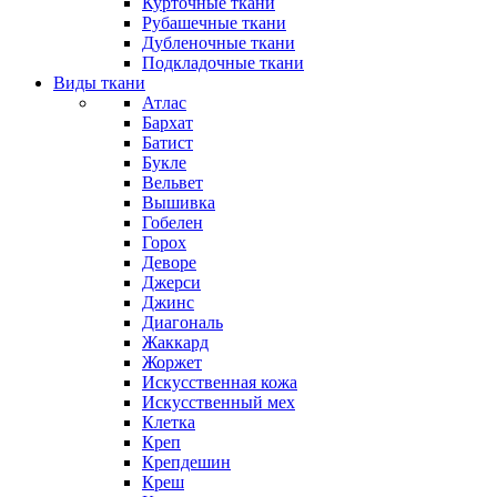
Курточные ткани
Рубашечные ткани
Дубленочные ткани
Подкладочные ткани
Виды ткани
Атлас
Бархат
Батист
Букле
Вельвет
Вышивка
Гобелен
Горох
Деворе
Джерси
Джинс
Диагональ
Жаккард
Жоржет
Искусственная кожа
Искусственный мех
Клетка
Креп
Крепдешин
Креш