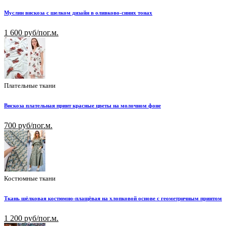
Муслин вискоза с шелком дизайн в оливково-синих тонах
1 600 руб/пог.м.
Плательные ткани
Вискоза плательная принт красные цветы на молочном фоне
700 руб/пог.м.
Костюмные ткани
Ткань шёлковая костюмно-плащёвая на хлопковой основе с геометричным принтом
1 200 руб/пог.м.