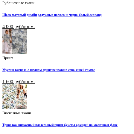
Рубашечные ткани
Шелк матовый дизайн радужные полосы и черно-белый леопард
4 000 руб/пог.м.
Принт
Муслин вискоза с шелком принт печворк в серо-синей гамме
1 600 руб/пог.м.
Вискозные ткани
Трикотаж вискозный плательный принт букеты орхидей на молочном фоне