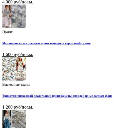
4 000 руб/пог.м.
Принт
Муслин вискоза с шелком принт печворк в серо-синей гамме
1 600 руб/пог.м.
Вискозные ткани
Трикотаж вискозный плательный принт букеты орхидей на молочном фоне
1 200 руб/пог.м.