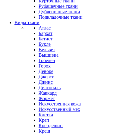
Курточные ткани
Рубашечные ткани
Дубленочные ткани
Подкладочные ткани
Виды ткани
Атлас
Бархат
Батист
Букле
Вельвет
Вышивка
Гобелен
Горох
Деворе
Джерси
Джинс
Диагональ
Жаккард
Жоржет
Искусственная кожа
Искусственный мех
Клетка
Креп
Крепдешин
Креш