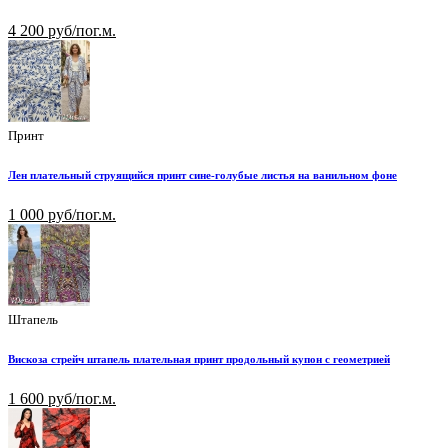
4 200 руб/пог.м.
Принт
Лен плательный струящийся принт сине-голубые листья на ванильном фоне
1 000 руб/пог.м.
Штапель
Вискоза стрейч штапель плательная принт продольный купон с геометрией
1 600 руб/пог.м.