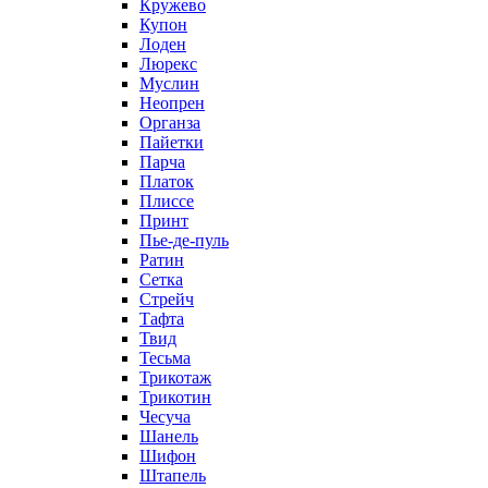
Кружево
Купон
Лоден
Люрекс
Муслин
Неопрен
Органза
Пайетки
Парча
Платок
Плиссе
Принт
Пье-де-пуль
Ратин
Сетка
Стрейч
Тафта
Твид
Тесьма
Трикотаж
Трикотин
Чесуча
Шанель
Шифон
Штапель