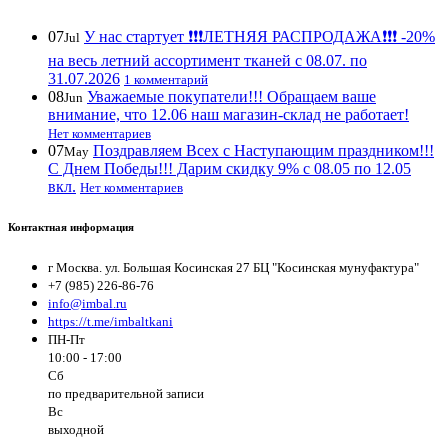
07
У нас стартует ❗️❗️❗️ЛЕТНЯЯ РАСПРОДАЖА❗️❗️❗️ -20%
Jul
на весь летний ассортимент тканей с 08.07. по
31.07.2026
1 комментарий
08
Уважаемые покупатели!!! Обращаем ваше
Jun
внимание, что 12.06 наш магазин-склад не работает!
Нет комментариев
07
Поздравляем Всех с Наступающим праздником!!!
May
С Днем Победы!!! Дарим скидку 9% с 08.05 по 12.05
вкл.
Нет комментариев
Контактная информация
г Москва. ул. Большая Косинская 27 БЦ "Косинская мунуфактура"
+7 (985) 226-86-76
info@imbal.ru
https://t.me/imbaltkani
ПН-Пт
10:00 - 17:00
Сб
по предварительной записи
Вс
выходной