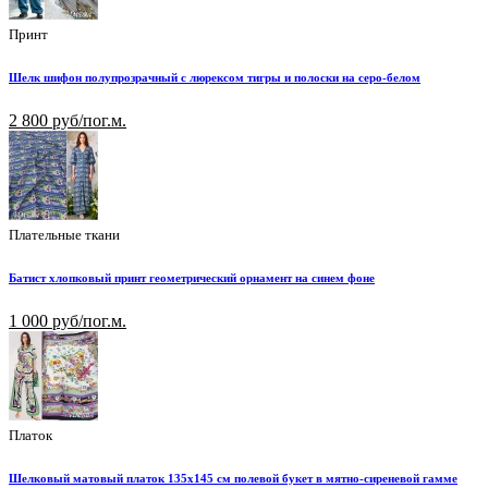
Принт
Шелк шифон полупрозрачный с люрексом тигры и полоски на серо-белом
2 800 руб/пог.м.
Плательные ткани
Батист хлопковый принт геометрический орнамент на синем фоне
1 000 руб/пог.м.
Платок
Шелковый матовый платок 135х145 см полевой букет в мятно-сиреневой гамме