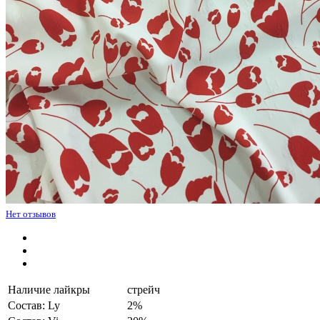
Нет отзывов
Наличие лайкры
стрейч
Состав: Ly
2%