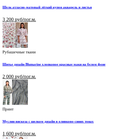
Шелк атласно-матовый лёгкий купон акварель и листья
3 200 руб/пог.м.
Рубашечные ткани
Шитье дизайн Blumarine хлопковое красные маки на белом фоне
2 000 руб/пог.м.
Принт
Муслин вискоза с шелком дизайн в оливково-синих тонах
1 600 руб/пог.м.