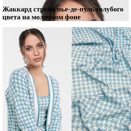
Жаккард стрейч пье-де-пуль голубого
цвета на молочном фоне