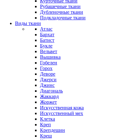
Курточные ткани
Рубашечные ткани
Дубленочные ткани
Подкладочные ткани
Виды ткани
Атлас
Бархат
Батист
Букле
Вельвет
Вышивка
Гобелен
Горох
Деворе
Джерси
Джинс
Диагональ
Жаккард
Жоржет
Искусственная кожа
Искусственный мех
Клетка
Креп
Крепдешин
Креш