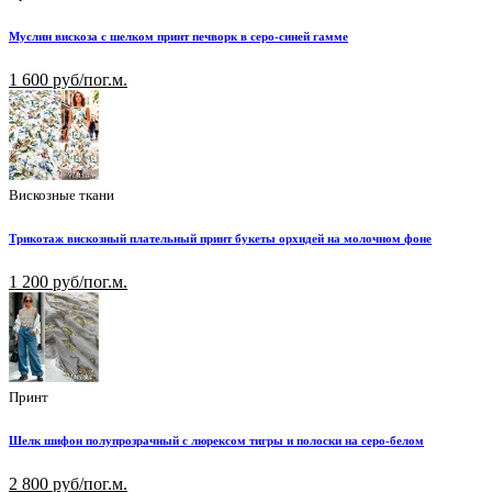
Муслин вискоза с шелком принт печворк в серо-синей гамме
1 600 руб/пог.м.
Вискозные ткани
Трикотаж вискозный плательный принт букеты орхидей на молочном фоне
1 200 руб/пог.м.
Принт
Шелк шифон полупрозрачный с люрексом тигры и полоски на серо-белом
2 800 руб/пог.м.