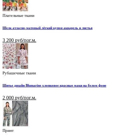
Плательные ткани
Шелк атласно-матовый лёгкий купон акварель и листья
3 200 руб/пог.м.
Рубашечные ткани
Шитье дизайн Blumarine хлопковое красные маки на белом фоне
2 000 руб/пог.м.
Принт