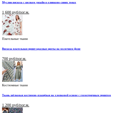
Муслин вискоза с шелком дизайн в оливково-синих тонах
1 600 руб/пог.м.
Плательные ткани
Вискоза плательная принт красные цветы на молочном фоне
700 руб/пог.м.
Костюмные ткани
Ткань шёлковая костюмно-плащёвая на хлопковой основе с геометричным принтом
1 200 руб/пог.м.