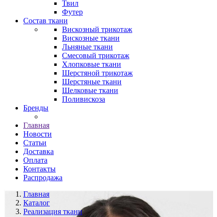
Твил
Футер
Состав ткани
Вискозный трикотаж
Вискозные ткани
Льняные ткани
Смесовый трикотаж
Хлопковые ткани
Шерстяной трикотаж
Шерстяные ткани
Шелковые ткани
Поливискоза
Бренды
Главная
Новости
Статьи
Доставка
Оплата
Контакты
Распродажа
Главная
Каталог
Реализация ткани