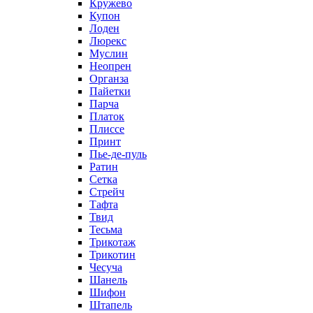
Кружево
Купон
Лоден
Люрекс
Муслин
Неопрен
Органза
Пайетки
Парча
Платок
Плиссе
Принт
Пье-де-пуль
Ратин
Сетка
Стрейч
Тафта
Твид
Тесьма
Трикотаж
Трикотин
Чесуча
Шанель
Шифон
Штапель