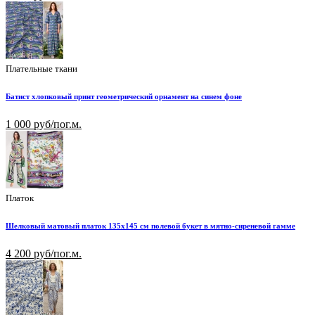
Плательные ткани
Батист хлопковый принт геометрический орнамент на синем фоне
1 000 руб/пог.м.
Платок
Шелковый матовый платок 135х145 см полевой букет в мятно-сиреневой гамме
4 200 руб/пог.м.