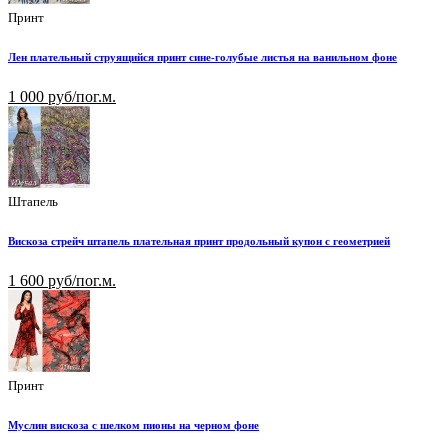
Принт
Лен плательный струящийся принт сине-голубые листья на ванильном фоне
1 000 руб/пог.м.
Штапель
Вискоза стрейч штапель плательная принт продольный купон с геометрией
1 600 руб/пог.м.
Принт
Муслин вискоза с шелком пионы на черном фоне