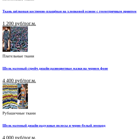
Ткань шёлковая костюмно-плащёвая на хлопковой основе с геометричным принтом
1 200 руб/пог.м.
Плательные ткани
Шелк матовый стрейч дизайн разноцветные мазки на черном фоне
4 400 руб/пог.м.
Рубашечные ткани
Шелк матовый дизайн радужные полосы и черно-белый леопард
4 000 руб/пог.м.