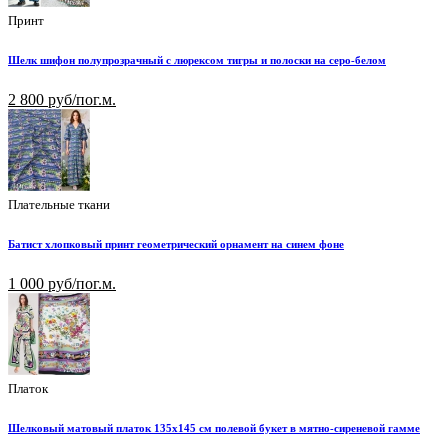
Принт
Шелк шифон полупрозрачный с люрексом тигры и полоски на серо-белом
2 800 руб/пог.м.
Плательные ткани
Батист хлопковый принт геометрический орнамент на синем фоне
1 000 руб/пог.м.
Платок
Шелковый матовый платок 135х145 см полевой букет в мятно-сиреневой гамме