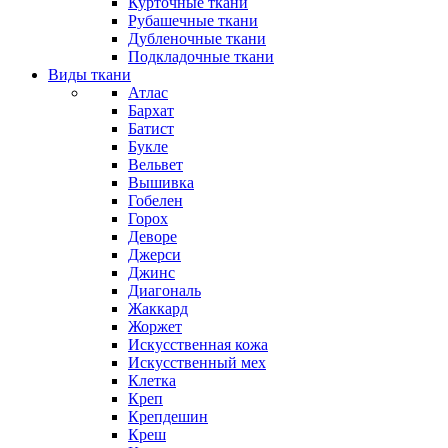
Курточные ткани
Рубашечные ткани
Дубленочные ткани
Подкладочные ткани
Виды ткани
Атлас
Бархат
Батист
Букле
Вельвет
Вышивка
Гобелен
Горох
Деворе
Джерси
Джинс
Диагональ
Жаккард
Жоржет
Искусственная кожа
Искусственный мех
Клетка
Креп
Крепдешин
Креш