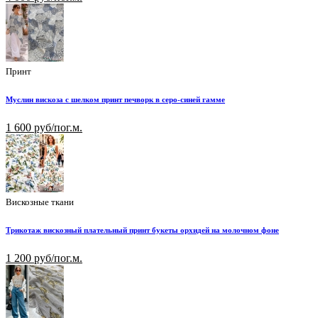
Принт
Муслин вискоза с шелком принт печворк в серо-синей гамме
1 600 руб/пог.м.
Вискозные ткани
Трикотаж вискозный плательный принт букеты орхидей на молочном фоне
1 200 руб/пог.м.