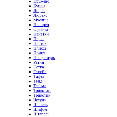
Кружево
Купон
Лоден
Люрекс
Муслин
Неопрен
Органза
Пайетки
Парча
Платок
Плиссе
Принт
Пье-де-пуль
Ратин
Сетка
Стрейч
Тафта
Твид
Тесьма
Трикотаж
Трикотин
Чесуча
Шанель
Шифон
Штапель