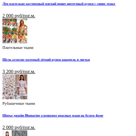
Лён плательно-костюмный мягкий принт цветочный купон с синих тонах
2 000 руб/пог.м.
Плательные ткани
Шелк атласно-матовый лёгкий купон акварель и листья
3 200 руб/пог.м.
Рубашечные ткани
Шитье дизайн Blumarine хлопковое красные маки на белом фоне
2 000 руб/пог.м.