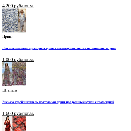
4 200 руб/пог.м.
Принт
Лен плательный струящийся принт сине-голубые листья на ванильном фоне
1 000 руб/пог.м.
Штапель
Вискоза стрейч штапель плательная принт продольный купон с геометрией
1 600 руб/пог.м.