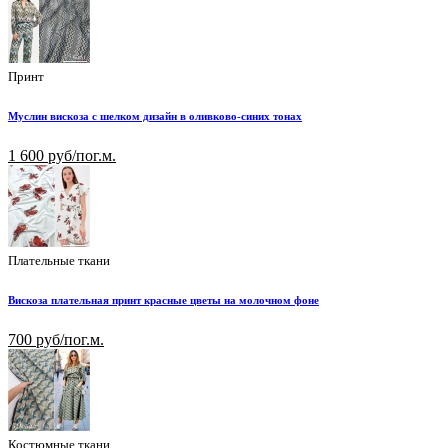
Принт
Муслин вискоза с шелком дизайн в оливково-синих тонах
1 600 руб/пог.м.
Плательные ткани
Вискоза плательная принт красные цветы на молочном фоне
700 руб/пог.м.
Костюмные ткани