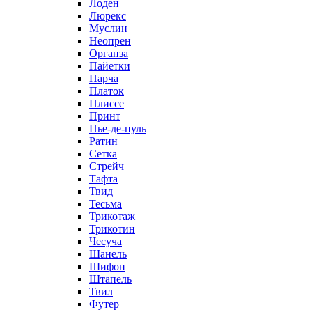
Лоден
Люрекс
Муслин
Неопрен
Органза
Пайетки
Парча
Платок
Плиссе
Принт
Пье-де-пуль
Ратин
Сетка
Стрейч
Тафта
Твид
Тесьма
Трикотаж
Трикотин
Чесуча
Шанель
Шифон
Штапель
Твил
Футер