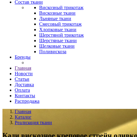
Состав ткани
Вискозный трикотаж
Вискозные ткани
Льняные ткани
Смесовый трикотаж
Хлопковые ткани
Шерстяной трикотаж
Шерстяные ткани
Шелковые ткани
Поливискоза
Бренды
Главная
Новости
Статьи
Доставка
Оплата
Контакты
Распродажа
Главная
Каталог
Реализация ткани
Кади вискозное креповое стрейч оливк