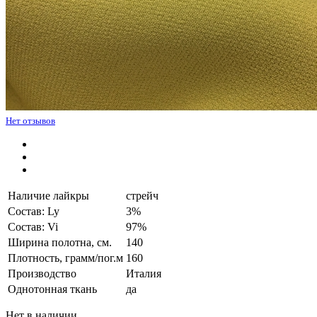
Нет отзывов
Наличие лайкры
стрейч
Состав: Ly
3%
Состав: Vi
97%
Ширина полотна, см.
140
Плотность, грамм/пог.м
160
Производство
Италия
Однотонная ткань
да
Нет в наличии