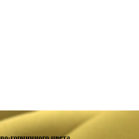
ово-горчичного цвета