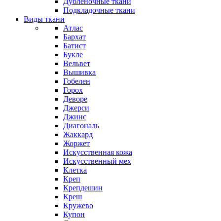
Дубленочные ткани
Подкладочные ткани
Виды ткани
Атлас
Бархат
Батист
Букле
Вельвет
Вышивка
Гобелен
Горох
Деворе
Джерси
Джинс
Диагональ
Жаккард
Жоржет
Искусственная кожа
Искусственный мех
Клетка
Креп
Крепдешин
Креш
Кружево
Купон