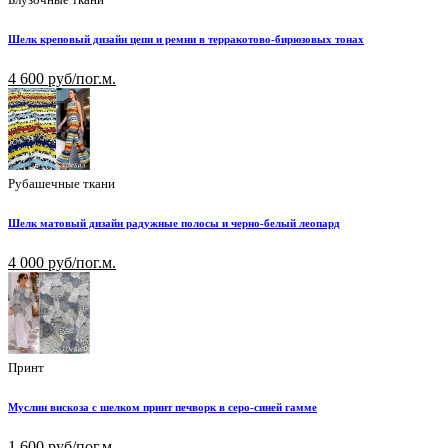
Шелк креповый дизайн цепи и ремни в терракотово-бирюзовых тонах
4 600 руб/пог.м.
Рубашечные ткани
Шелк матовый дизайн радужные полосы и черно-белый леопард
4 000 руб/пог.м.
Принт
Муслин вискоза с шелком принт печворк в серо-синей гамме
1 600 руб/пог.м.