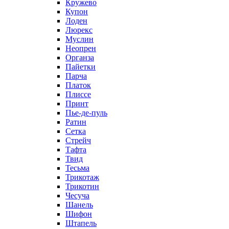
Кружево
Купон
Лоден
Люрекс
Муслин
Неопрен
Органза
Пайетки
Парча
Платок
Плиссе
Принт
Пье-де-пуль
Ратин
Сетка
Стрейч
Тафта
Твид
Тесьма
Трикотаж
Трикотин
Чесуча
Шанель
Шифон
Штапель