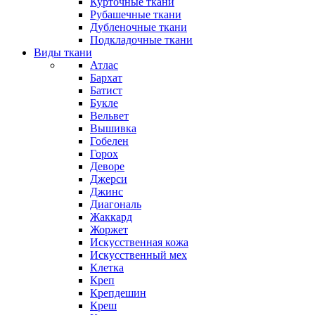
Курточные ткани
Рубашечные ткани
Дубленочные ткани
Подкладочные ткани
Виды ткани
Атлас
Бархат
Батист
Букле
Вельвет
Вышивка
Гобелен
Горох
Деворе
Джерси
Джинс
Диагональ
Жаккард
Жоржет
Искусственная кожа
Искусственный мех
Клетка
Креп
Крепдешин
Креш