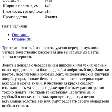
Состав: Vi
97%
Ширина полотна, см.
140
Плотность, грамм/пог.м
210
Производство
Италия
Нет в наличии
Описание
Отзывы (0)
Трикотаж плотный из вискозы удачно передает дух дома
Versace, качественно раскрывая два выигрышных цвета:
золота и черного.
Золотые вензеля с чередованием широких или узких черных
полос придают ткани благородный и добротный вид. Завитки
цветов, переплетения золотых лент, мифологические фигурки
людей, узоры, тонкие белые полоски вносят завершающие
аккорды в мотив ткани. Качественная краска создает
изысканность материала и даже при близком рассмотрении
трудно понять, что ткань трикотажная. Практичный и
удобный в носке, трикотаж прослужит долго, а вечно
актуальные золотые вензеля будут радовать своего обладателя
особым стилем.