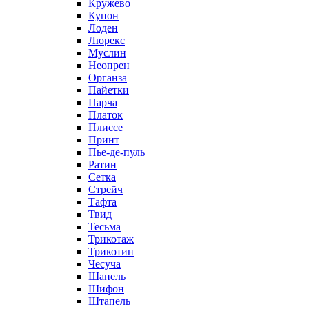
Кружево
Купон
Лоден
Люрекс
Муслин
Неопрен
Органза
Пайетки
Парча
Платок
Плиссе
Принт
Пье-де-пуль
Ратин
Сетка
Стрейч
Тафта
Твид
Тесьма
Трикотаж
Трикотин
Чесуча
Шанель
Шифон
Штапель