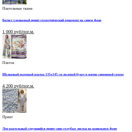
Плательные ткани
Батист хлопковый принт геометрический орнамент на синем фоне
1 000 руб/пог.м.
Платок
Шелковый матовый платок 135х145 см полевой букет в мятно-сиреневой гамме
4 200 руб/пог.м.
Принт
Лен плательный струящийся принт сине-голубые листья на ванильном фоне