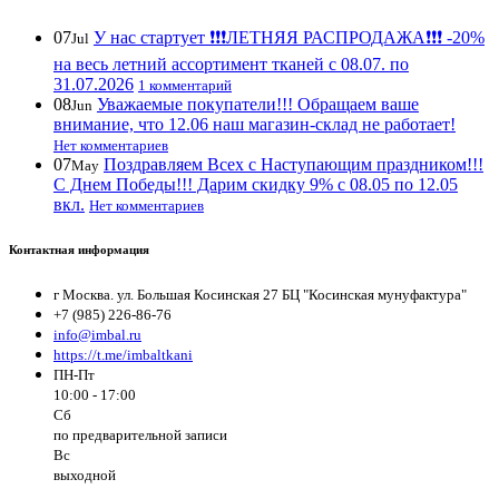
07
У нас стартует ❗️❗️❗️ЛЕТНЯЯ РАСПРОДАЖА❗️❗️❗️ -20%
Jul
на весь летний ассортимент тканей с 08.07. по
31.07.2026
1 комментарий
08
Уважаемые покупатели!!! Обращаем ваше
Jun
внимание, что 12.06 наш магазин-склад не работает!
Нет комментариев
07
Поздравляем Всех с Наступающим праздником!!!
May
С Днем Победы!!! Дарим скидку 9% с 08.05 по 12.05
вкл.
Нет комментариев
Контактная информация
г Москва. ул. Большая Косинская 27 БЦ "Косинская мунуфактура"
+7 (985) 226-86-76
info@imbal.ru
https://t.me/imbaltkani
ПН-Пт
10:00 - 17:00
Сб
по предварительной записи
Вс
выходной