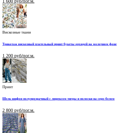
1 600 руб/пог.м.
Вискозные ткани
Трикотаж вискозный плательный принт букеты орхидей на молочном фоне
1 200 руб/пог.м.
Принт
Шелк шифон полупрозрачный с люрексом тигры и полоски на серо-белом
2 800 руб/пог.м.