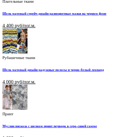
Плательные ткани
Шелк матовый стрейч дизайн разноцветные мазки на черном фоне
4 400 руб/пог.м.
Рубашечные ткани
Шелк матовый дизайн радужные полосы и черно-белый леопард
4 000 руб/пог.м.
Принт
Муслин вискоза с шелком принт печворк в серо-синей гамме