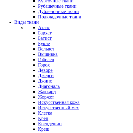
Курточные ткани
Рубашечные ткани
Дубленочные ткани
Подкладочные ткани
Виды ткани
Атлас
Бархат
Батист
Букле
Вельвет
Вышивка
Гобелен
Горох
Деворе
Джерси
Джинс
Диагональ
Жаккард
Жоржет
Искусственная кожа
Искусственный мех
Клетка
Креп
Крепдешин
Креш