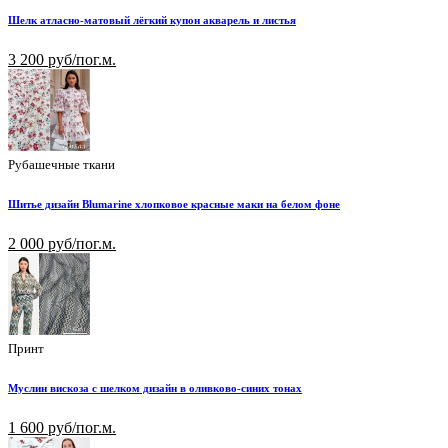
Шелк атласно-матовый лёгкий купон акварель и листья
3 200 руб/пог.м.
Рубашечные ткани
Шитье дизайн Blumarine хлопковое красные маки на белом фоне
2 000 руб/пог.м.
Принт
Муслин вискоза с шелком дизайн в оливково-синих тонах
1 600 руб/пог.м.