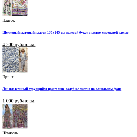
Платок
Шелковый матовый платок 135х145 см полевой букет в мятно-сиреневой гамме
4 200 руб/пог.м.
Принт
Лен плательный струящийся принт сине-голубые листья на ванильном фоне
1 000 руб/пог.м.
Штапель