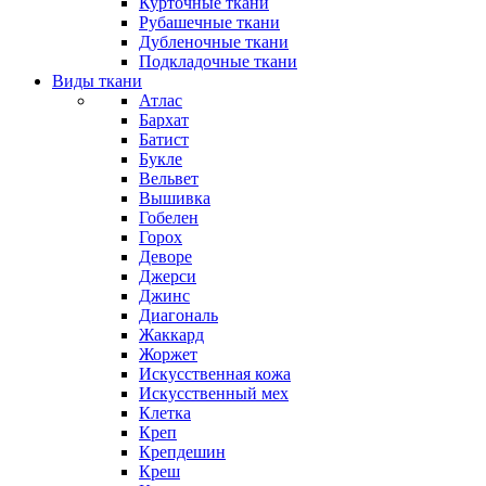
Курточные ткани
Рубашечные ткани
Дубленочные ткани
Подкладочные ткани
Виды ткани
Атлас
Бархат
Батист
Букле
Вельвет
Вышивка
Гобелен
Горох
Деворе
Джерси
Джинс
Диагональ
Жаккард
Жоржет
Искусственная кожа
Искусственный мех
Клетка
Креп
Крепдешин
Креш