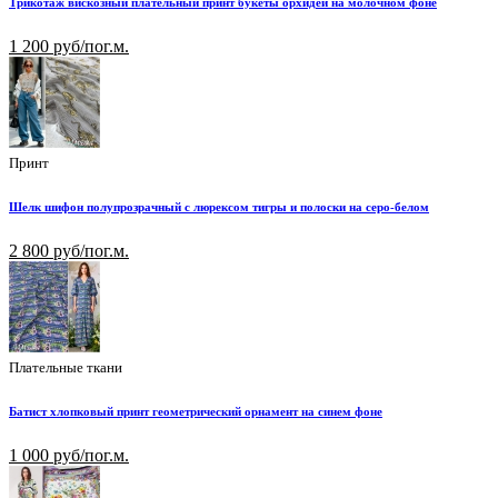
Трикотаж вискозный плательный принт букеты орхидей на молочном фоне
1 200 руб/пог.м.
Принт
Шелк шифон полупрозрачный с люрексом тигры и полоски на серо-белом
2 800 руб/пог.м.
Плательные ткани
Батист хлопковый принт геометрический орнамент на синем фоне
1 000 руб/пог.м.