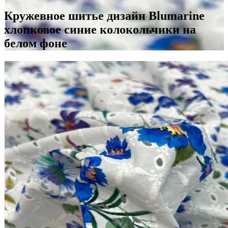
Кружевное шитье дизайн Blumarine
хлопковое синие колокольчики на
белом фоне