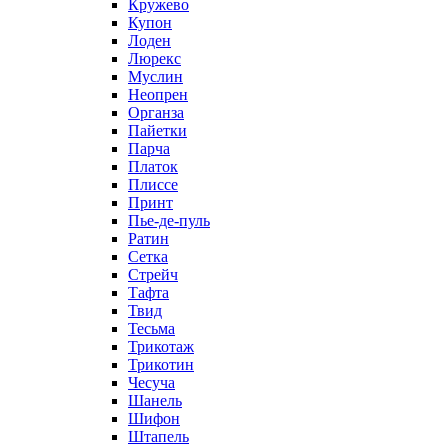
Кружево
Купон
Лоден
Люрекс
Муслин
Неопрен
Органза
Пайетки
Парча
Платок
Плиссе
Принт
Пье-де-пуль
Ратин
Сетка
Стрейч
Тафта
Твид
Тесьма
Трикотаж
Трикотин
Чесуча
Шанель
Шифон
Штапель