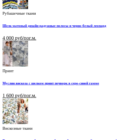
Рубашечные ткани
Шелк матовый дизайн радужные полосы и черно-белый леопард
4 000 руб/пог.м.
Принт
Муслин вискоза с шелком принт печворк в серо-синей гамме
1 600 руб/пог.м.
Вискозные ткани