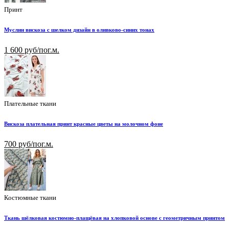
Принт
Муслин вискоза с шелком дизайн в оливково-синих тонах
1 600 руб/пог.м.
Плательные ткани
Вискоза плательная принт красные цветы на молочном фоне
700 руб/пог.м.
Костюмные ткани
Ткань шёлковая костюмно-плащёвая на хлопковой основе с геометричным принтом