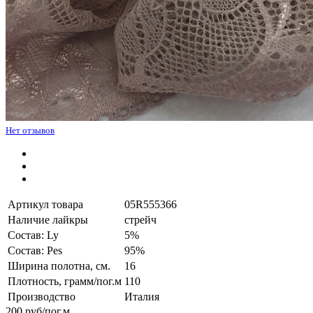
Нет отзывов
Артикул товара
05R555366
Наличие лайкры
стрейч
Состав: Ly
5%
Состав: Pes
95%
Ширина полотна, см.
16
Плотность, грамм/пог.м
110
Производство
Италия
200
руб/пог.м.