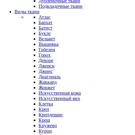
Дубленочные ткани
Подкладочные ткани
Виды ткани
Атлас
Бархат
Батист
Букле
Вельвет
Вышивка
Гобелен
Горох
Деворе
Джерси
Джинс
Диагональ
Жаккард
Жоржет
Искусственная кожа
Искусственный мех
Клетка
Креп
Крепдешин
Креш
Кружево
Купон