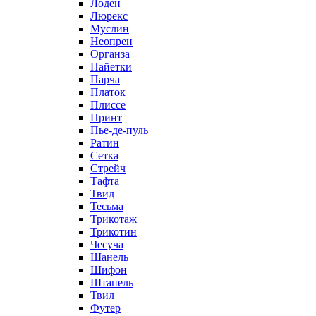
Лоден
Люрекс
Муслин
Неопрен
Органза
Пайетки
Парча
Платок
Плиссе
Принт
Пье-де-пуль
Ратин
Сетка
Стрейч
Тафта
Твид
Тесьма
Трикотаж
Трикотин
Чесуча
Шанель
Шифон
Штапель
Твил
Футер