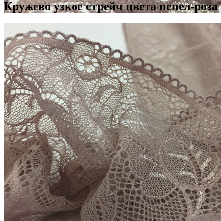
Кружево узкое стрейч цвета пепел-роза