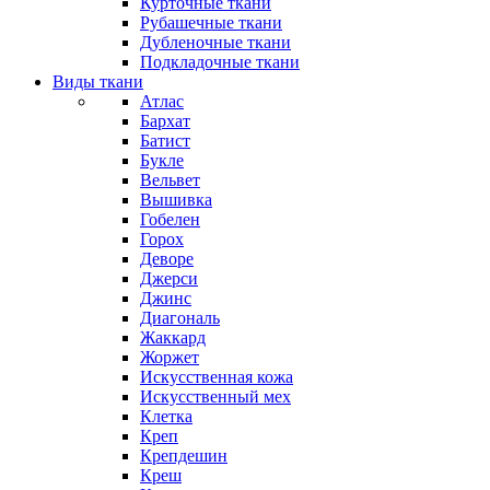
Курточные ткани
Рубашечные ткани
Дубленочные ткани
Подкладочные ткани
Виды ткани
Атлас
Бархат
Батист
Букле
Вельвет
Вышивка
Гобелен
Горох
Деворе
Джерси
Джинс
Диагональ
Жаккард
Жоржет
Искусственная кожа
Искусственный мех
Клетка
Креп
Крепдешин
Креш