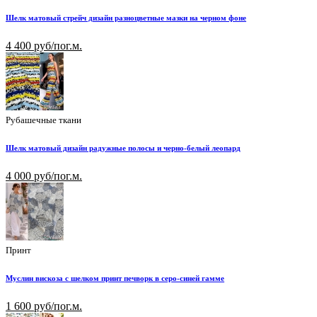
Шелк матовый стрейч дизайн разноцветные мазки на черном фоне
4 400 руб/пог.м.
Рубашечные ткани
Шелк матовый дизайн радужные полосы и черно-белый леопард
4 000 руб/пог.м.
Принт
Муслин вискоза с шелком принт печворк в серо-синей гамме
1 600 руб/пог.м.