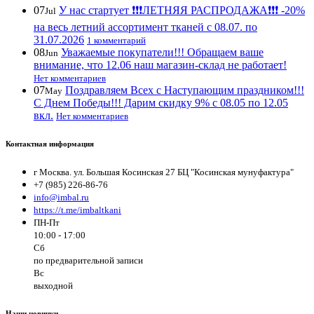
07
У нас стартует ❗️❗️❗️ЛЕТНЯЯ РАСПРОДАЖА❗️❗️❗️ -20%
Jul
на весь летний ассортимент тканей с 08.07. по
31.07.2026
1 комментарий
08
Уважаемые покупатели!!! Обращаем ваше
Jun
внимание, что 12.06 наш магазин-склад не работает!
Нет комментариев
07
Поздравляем Всех с Наступающим праздником!!!
May
С Днем Победы!!! Дарим скидку 9% с 08.05 по 12.05
вкл.
Нет комментариев
Контактная информация
г Москва. ул. Большая Косинская 27 БЦ "Косинская мунуфактура"
+7 (985) 226-86-76
info@imbal.ru
https://t.me/imbaltkani
ПН-Пт
10:00 - 17:00
Сб
по предварительной записи
Вс
выходной
Наши новинки