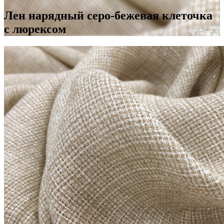
Лен нарядный серо-бежевая клеточка
с люрексом