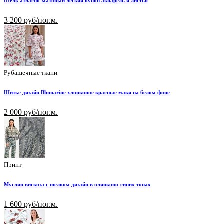
Шелк атласно-матовый лёгкий купон акварель и листья
3 200 руб/пог.м.
Рубашечные ткани
Шитье дизайн Blumarine хлопковое красные маки на белом фоне
2 000 руб/пог.м.
Принт
Муслин вискоза с шелком дизайн в оливково-синих тонах
1 600 руб/пог.м.