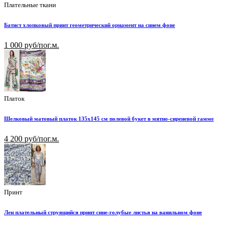
Плательные ткани
Батист хлопковый принт геометрический орнамент на синем фоне
1 000 руб/пог.м.
Платок
Шелковый матовый платок 135х145 см полевой букет в мятно-сиреневой гамме
4 200 руб/пог.м.
Принт
Лен плательный струящийся принт сине-голубые листья на ванильном фоне