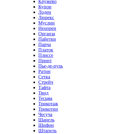
Кружево
Купон
Лоден
Люрекс
Муслин
Неопрен
Органза
Пайетки
Парча
Платок
Плиссе
Принт
Пье-де-пуль
Ратин
Сетка
Стрейч
Тафта
Твид
Тесьма
Трикотаж
Трикотин
Чесуча
Шанель
Шифон
Штапель