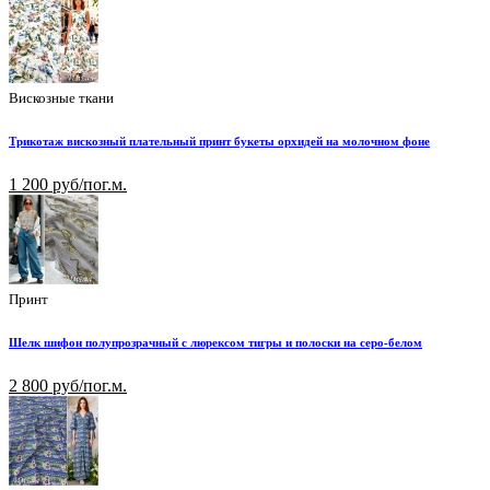
Вискозные ткани
Трикотаж вискозный плательный принт букеты орхидей на молочном фоне
1 200 руб/пог.м.
Принт
Шелк шифон полупрозрачный с люрексом тигры и полоски на серо-белом
2 800 руб/пог.м.